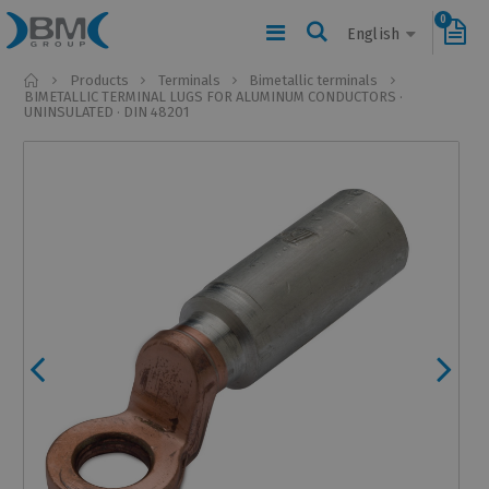
0
English
Home
Products
Terminals
Bimetallic terminals
BIMETALLIC TERMINAL LUGS FOR ALUMINUM CONDUCTORS ·
UNINSULATED · DIN 48201