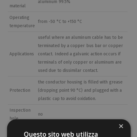
aluminum 99.5%
material
Operating
from -50 °C to +150 °C
temperature
useful where an aluminum cable has to be
terminated by a copper bus bar or copper
Applications
contact. Indeed a galvanic action occurs if
terminals of only copper or aluminum are
used due to dissimilar contact.
the conductor housing is filled with grease
Protection
(dropping point 90 °C) and plugged with a
plastic cap to avoid oxidation.
Inspection
no
hole
×
According to
Questo sito web utilizza
DIN 48201