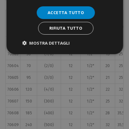
ACCETTA TUTTO
For screw
Item
Section
Section
For screw
W1
Ø screw
Indent
Code
[mm²]
[AWG/kcmil]
Stud size
[mm]
RIFIUTA TUTTO
[mm]
70602
35
(2)
12
1/2"
13
25
MOSTRA DETTAGLI
70603
50
(1/0)
12
1/2"
15
25
70604
70
(2/0)
12
1/2"
20
25
70605
95
(3/0)
12
1/2"
21
25
70606
120
(4/0)
12
1/2"
22
32
70607
150
(300)
12
1/2"
25
32
70608
185
(400)
12
1/2"
28
35,5
70609
240
(500)
12
1/2"
32
35,5