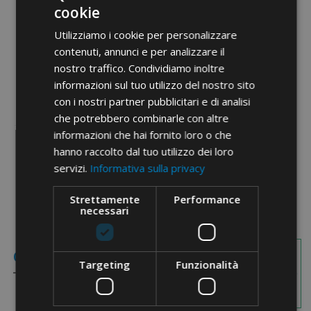
std.
cookie
Etim 9
EC001053
Utilizziamo i cookie per personalizzare
contenuti, annunci e per analizzare il
cid
11TA08B
nostro traffico. Condividiamo inoltre
informazioni sul tuo utilizzo del nostro sito
con i nostri partner pubblicitari e di analisi
che potrebbero combinarle con altre
informazioni che hai fornito loro o che
hanno raccolto dal tuo utilizzo dei loro
PDF documents
servizi.
Informativa sulla privacy
Strettamente
Performance
necessari
Images with
Coded Items
dimensions
Targeting
Funzionalità