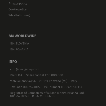
Privacy policy
Cookie policy
Whistleblowing
BM WORLDWIDE
BM SLOVENIA
BM ROMANIA
INFO
info@bm-group.com
BM S.P.A. – Share capital € 10.000.000
Viale Milano 54/56 – 20089 Rozzano (MI) – Italy
Tax Code 00925230153– VAT Number IT00925230153
Registrar of Companies of Milano Monza Brianza Lodi
00925230153 – R.E.A. MI-833200