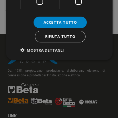
533
per terminali a bussola
10 ÷ 35
(8-2)
220
ACCETTA TUTTO
RIFIUTA TUTTO
MOSTRA DETTAGLI
Dal 1958, progettiamo, produciamo, distribuiamo elementi di
connessione e prodotti per l’installazione elettrica.
LINK