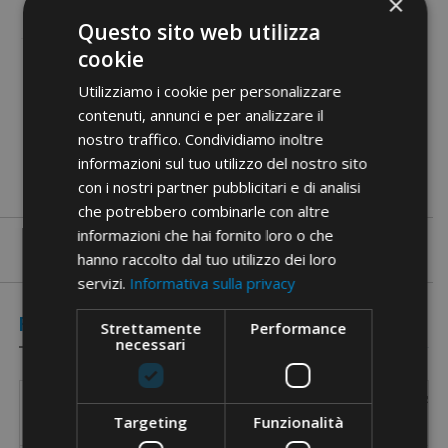
×
Questo sito web utilizza
cookie
Utilizziamo i cookie per personalizzare
Documenti PDF
contenuti, annunci e per analizzare il
nostro traffico. Condividiamo inoltre
informazioni sul tuo utilizzo del nostro sito
con i nostri partner pubblicitari e di analisi
che potrebbero combinarle con altre
informazioni che hai fornito loro o che
hanno raccolto dal tuo utilizzo dei loro
servizi.
Informativa sulla privacy
Referenze
Strettamente
Performance
necessari
Codice
Sezione
Sezione
Lunghezza
Campo di utilizzo
Targeting
Funzionalità
Referenza
[mm²]
[AWG]
[mm]