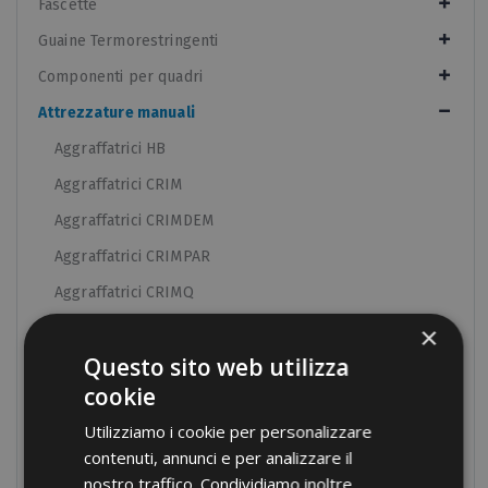
Fascette
Guaine Termorestringenti
Componenti per quadri
Attrezzature manuali
Aggraffatrici HB
Aggraffatrici CRIM
Aggraffatrici CRIMDEM
Aggraffatrici CRIMPAR
Aggraffatrici CRIMQ
Aggraffatrici parallele
×
Questo sito web utilizza
Aggraffatrici per RJ
cookie
Aggraffatrici per bussola in bandella
Utilizziamo i cookie per personalizzare
Aggraffatrici a manici lunghi
contenuti, annunci e per analizzare il
Aggraffatrici pneumatiche
nostro traffico. Condividiamo inoltre