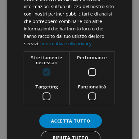
informazioni sul tuo utilizzo del nostro sito
Tranciacavi
con i nostri partner pubblicitari e di analisi
Foratrici
che potrebbero combinarle con altre
Attrezzature oleodinamiche
informazioni che hai fornito loro o che
hanno raccolto dal tuo utilizzo dei loro
Nastri isolanti
servizi.
Informativa sulla privacy
Raccordi
Strettamente
Performance
Fissaggi
necessari
Utensili
Prodotti fuori catalogo
Targeting
Funzionalità
I PIÙ RICERCATI
PINZA AGGRAFFATRICE
ACCETTA TUTTO
OLEODINAMICA MANUALE ·
50KN · MATRICI SERIE 82
RIFIUTA TUTTO