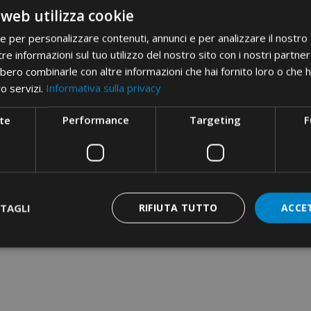
mm²)
 web utilizza cookie
• non isolati classe 6 da 
ie per personalizzare contenuti, annunci e per analizzare il nostro t
• media tensione da 25 a
re informazioni sul tuo utilizzo del nostro sito con i nostri partner 
Campo di utilizzo
• in alluminio da 16 a 240
bero combinarle con altre informazioni che hai fornito loro o che 
• bimetallici da 16 a 300 
ro servizi.
Informativa sulla privacy
• bimetallici DIN da 16 a
• preisolati da 10 a 240 m
te
Performance
Targeting
F
• derivazioni a C da 10 a 
• a bussola da 50 a 150 m
Etim 9
EC000168
cid
31AA11N
TAGLI
RIFIUTA TUTTO
ACCE