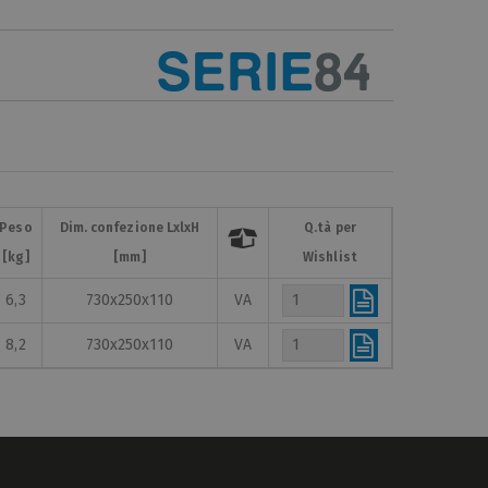
Peso
Dim. confezione LxlxH
Q.tà per

[kg]
[mm]
Wishlist
6,3
730x250x110
VA
8,2
730x250x110
VA