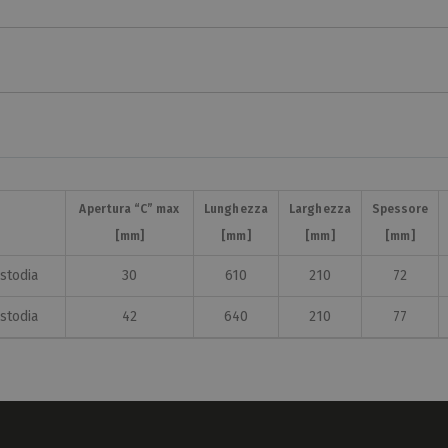
Apertura “C” max
Lunghezza
Larghezza
Spessore
[mm]
[mm]
[mm]
[mm]
stodia
30
610
210
72
stodia
42
640
210
77