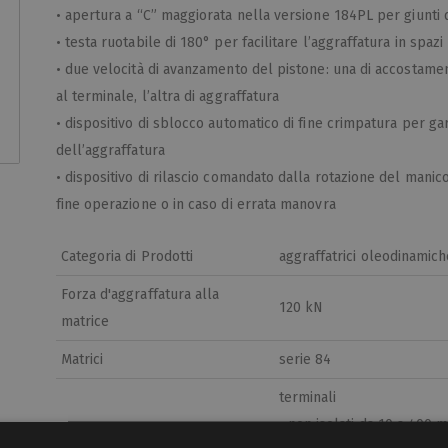
• apertura a “C” maggiorata nella versione 184PL per giunti 
• testa ruotabile di 180° per facilitare l’aggraffatura in spazi 
• due velocità di avanzamento del pistone: una di accostamen
al terminale, l’altra di aggraffatura
• dispositivo di sblocco automatico di fine crimpatura per gar
dell’aggraffatura
• dispositivo di rilascio comandato dalla rotazione del manico
fine operazione o in caso di errata manovra
Categoria di Prodotti
aggraffatrici oleodinamic
Forza d'aggraffatura alla
120 kN
matrice
Matrici
serie 84
terminali
• non isolati da 10 a 400 