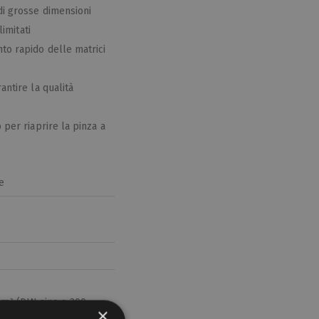
di grosse dimensioni
limitati
to rapido delle matrici
antire la qualità
 per riaprire la pinza a
he
mm² (DIN sino a 300
×