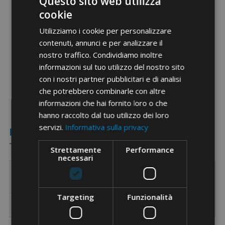
Questo sito web utilizza
cookie
Utilizziamo i cookie per personalizzare
contenuti, annunci e per analizzare il
nostro traffico. Condividiamo inoltre
Documenti PDF
informazioni sul tuo utilizzo del nostro sito
con i nostri partner pubblicitari e di analisi
che potrebbero combinarle con altre
informazioni che hai fornito loro o che
hanno raccolto dal tuo utilizzo dei loro
servizi.
Informativa sulla privacy
Referenze
Strettamente
Performance
necessari
Codice
Lu
Descrizione
Referenza
Targeting
Funzionalità
Cassetta in lamiera per 1600 con maniglie laterali
161
e apertura sulla parte superiore