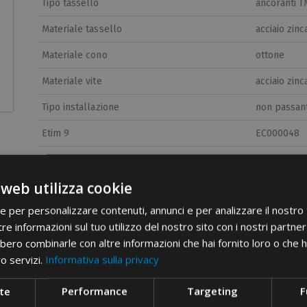
Tipo tassello
ancoranti T
Materiale tassello
acciaio zinc
Materiale cono
ottone
Materiale vite
acciaio zinc
Tipo installazione
non passan
Etim 9
EC000048
cid
66VA04A
 web utilizza cookie
ie per personalizzare contenuti, annunci e per analizzare il nostro t
re informazioni sul tuo utilizzo del nostro sito con i nostri partner 
bero combinarle con altre informazioni che hai fornito loro o che 
ro servizi.
Informativa sulla privacy
te
Performance
Targeting
F