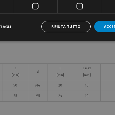
TAGLI
RIFIUTA TUTTO
ACCE
B
l
E max
d
[mm]
[mm]
[mm]
50
M4
20
10
55
M5
24
10