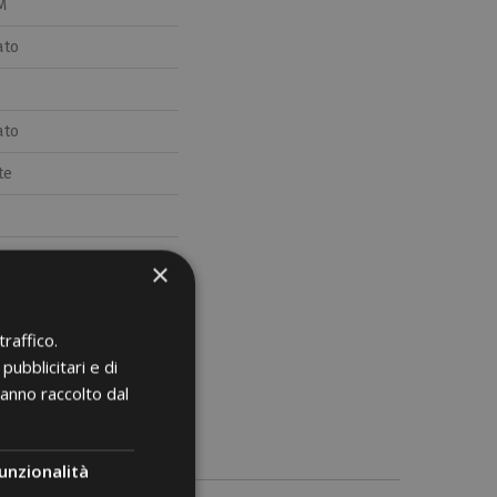
M
ato
ato
te
×
raffico.
pubblicitari e di
hanno raccolto dal
unzionalità