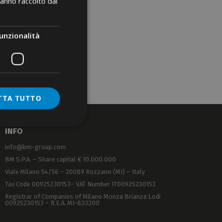
hanno raccolto dal
unzionalità
TTA TUTTO
INFO
info@bm-group.com
BM S.P.A. – Share capital € 10.000.000
Viale Milano 54/56 – 20089 Rozzano (MI) – Italy
Tax Code 00925230153– VAT Number IT00925230153
Registrar of Companies of Milano Monza Brianza Lodi
00925230153 – R.E.A. MI-833200