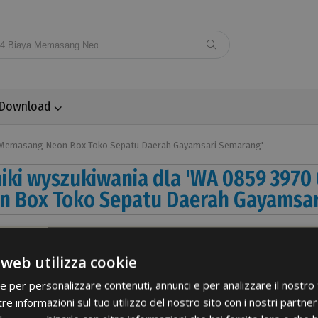
Download
ya Memasang Neon Box Toko Sepatu Daerah Gayamsari Semarang'
iki wyszukiwania dla 'WA 0859 397
n Box Toko Sepatu Daerah Gayamsar
OŃCÓWKI
ULEJKOWE DO
earch returns no results.
RZEWODÓW
 web utilizza cookie
IEDZIANYCH ·
m words count is 10. In your search query was cut next part: Daera
ZOLOWANE ·
RZEWÓD
ie per personalizzare contenuti, annunci e per analizzare il nostro t
ZCZYPCE
OJEDYNCZY
ACISKAJĄCE ·
re informazioni sul tuo utilizzo del nostro sito con i nostri partner 
ACISKANIE