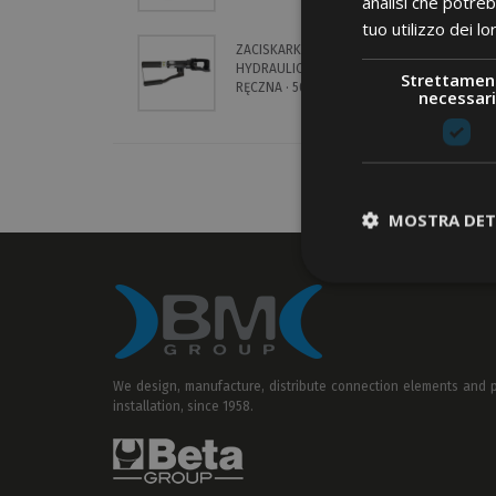
analisi che potreb
NIEIZOLOWANE
K
B
tuo utilizzo dei lo
W
ZACISKARKA ·
O
HYDRAULICZNA ·
N
Strettamen
RĘCZNA · 50KN ·
S
necessari
MATRYCE SERIA 82
V
MOSTRA DET
We design, manufacture, distribute connection elements and pr
installation, since 1958.