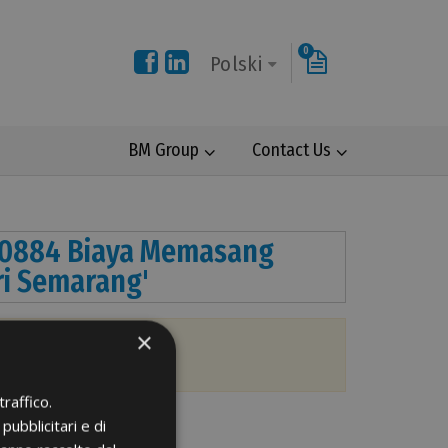
0
Polski
BM Group
Contact Us
0 0884 Biaya Memasang
i Semarang'
×
h Gayamsari Semarang.
raffico.
pubblicitari e di