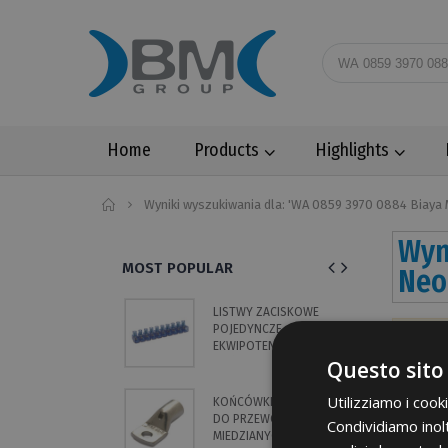
Home
Products
Highlights
Home
Wyniki wyszukiwania dla: 'WA 0859 3970 0884 Bia
Wyn
MOST POPULAR
Neo
LISTWY ZACISKOWE
K
POJEDYNCZE
T
Your s
EKWIPOTENCJALNE ·
P
Questo sito
KOŃCOWE · NA 10
M
Maximu
BIEGUNÓW
I
P
Utilizziamo i cook
KOŃCÓWKI KABLOWE
S
P
DO PRZEWODÓW
Z
Condividiamo inolt
MIEDZIANYCH ·
Z