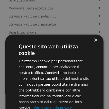
Listwy zaciskowe
Modułowe bloki rozdzielcze
Dławnice kablowe z poliamidu
Dławnice kablowe z mosiądzu
Opaski zaciskowe
×
Rurki termokurczliwe
Questo sito web utilizza
Elementy do tablic rozdzielczych
cookie
Narzędzia ręczne
Utilizziamo i cookie per personalizzare
Narzędzia hydrauliczne
contenuti, annunci e per analizzare il
nostro traffico. Condividiamo inoltre
Taśmy izolacyjne
informazioni sul tuo utilizzo del nostro sito
Złącza do rur elektroinstalacyjnych
con i nostri partner pubblicitari e di analisi
Elementy mocujące
che potrebbero combinarle con altre
informazioni che hai fornito loro o che
Narzędzia
hanno raccolto dal tuo utilizzo dei loro
Towary wycofane z cennika
servizi.
Informativa sulla privacy