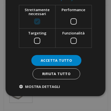
Strettamente
Performance
necessari
MOST POPULAR
SZCZYPCE ZACISKAJĄCE ·
ZACISKANIE KWADRATOWE ·
Targeting
Funzionalità
BOCZNE WPROWADZANIE
LISTWY ZACISKOWE
POJEDYNCZE
ACCETTA TUTTO
EKWIPOTENCJALNE · KOŃCOWE
· NA 10 BIEGUNÓW
RIFIUTA TUTTO
KOŃCÓWKI KABLOWE DO
MOSTRA DETTAGLI
PRZEWODÓW MIEDZIANYCH ·
NIEIZOLOWANE