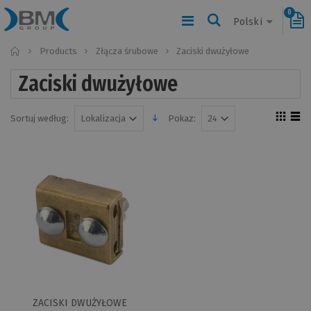
0
Polski
Home
Products
Złącza śrubowe
Zaciski dwużyłowe
Zaciski dwużyłowe
Sortuj według:
Pokaz:
ZACISKI DWUŻYŁOWE