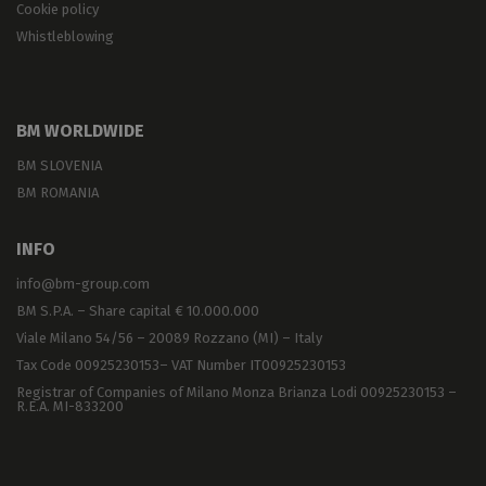
Cookie policy
Whistleblowing
BM WORLDWIDE
BM SLOVENIA
BM ROMANIA
INFO
info@bm-group.com
BM S.P.A. – Share capital € 10.000.000
Viale Milano 54/56 – 20089 Rozzano (MI) – Italy
Tax Code 00925230153– VAT Number IT00925230153
Registrar of Companies of Milano Monza Brianza Lodi 00925230153 –
R.E.A. MI-833200