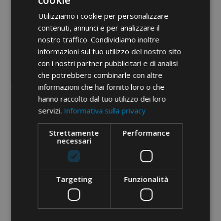
cookie
Utilizziamo i cookie per personalizzare
contenuti, annunci e per analizzare il
nostro traffico. Condividiamo inoltre
DŁAWNICE KABLOWE
KOŃCÓWKI TULEJKOWE DO
informazioni sul tuo utilizzo del nostro sito
POLIAMIDOWE · GWINT PG ·
PRZEWODÓW MIEDZIANYCH
con i nostri partner pubblicitari e di analisi
IP68 · STANDARDOWE
· IZOLOWANE · PRZEWÓD
che potrebbero combinarle con altre
POJEDYNCZY
informazioni che hai fornito loro o che
hanno raccolto dal tuo utilizzo dei loro
TOP
TOP
servizi.
Informativa sulla privacy
Strettamente
Performance
necessari
Targeting
Funzionalità
KOŃCÓWKI KABLOWE DO
KOŃCÓWKI KABLOWE DO
PRZEWODÓW MIEDZIANYCH
PRZEWODÓW MIEDZIANYCH
· IZOLOWANE PCW Z
· NIEIZOLOWANE