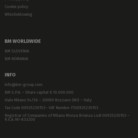
Cookie policy
Whistleblowing
BM WORLDWIDE
BM SLOVENIA
BM ROMANIA
INFO
info@bm-group.com
BM S.P.A. – Share capital € 10.000.000
Viale Milano 54/56 – 20089 Rozzano (MI) – Italy
Tax Code 00925230153– VAT Number IT00925230153
Registrar of Companies of Milano Monza Brianza Lodi 00925230153 –
R.E.A. MI-833200