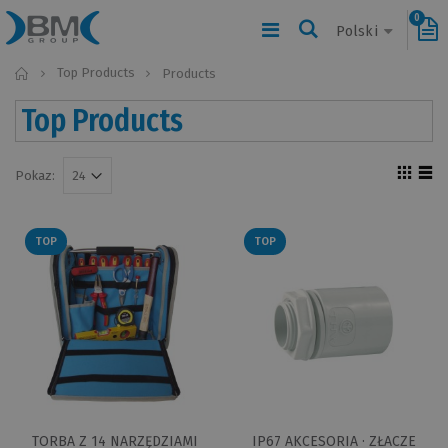
0
Polski
Top Products
Home
Products
Top Products
Pokaz:
TOP
TOP
TORBA Z 14 NARZĘDZIAMI
IP67 AKCESORIA · ZŁACZE