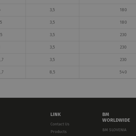
6
3,5
180
,5
3,5
180
,5
3,5
230
1
3,5
230
,7
3,5
230
,7
8,5
540
LINK
BM
WORLDWIDE
Contact Us
BM SLOVENIA
Products