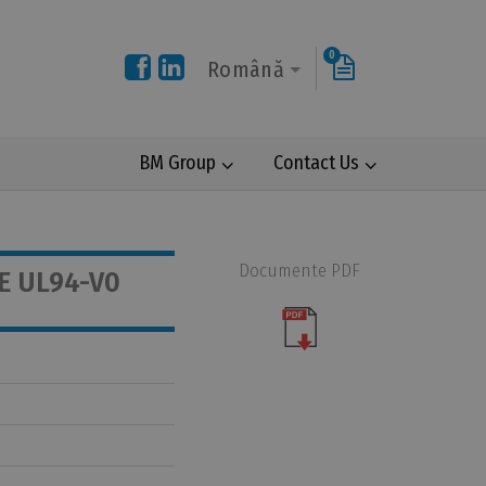
0
Română
BM Group
Contact Us
Documente PDF
E UL94-V0