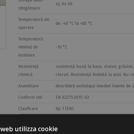
Izolație auto-
UL 94 V0
stingătoare
Temperatură de
de -40 °C la +85 °C
operare
Temperatură
minimă de
-10 °C
instalare
Rezistență
rezistență bună la baze, uleiuri, grăsimi
chimică
cloruri. Rezistență limitată la acizi. Nu r
Asamblare
deschideți ambalajul imediat înainte de u
Conform std
EN 62275:2015-02
Clasificare
tip 1 (EN)
Etim 9
EC000046
 web utilizza cookie
cid
11FA02A