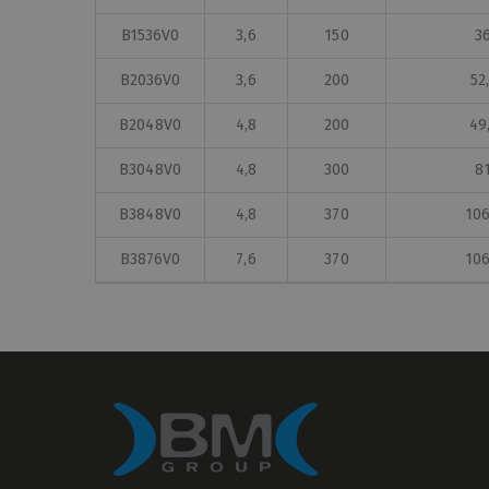
B1536V0
3,6
150
3
B2036V0
3,6
200
52
B2048V0
4,8
200
49
B3048V0
4,8
300
8
B3848V0
4,8
370
106
B3876V0
7,6
370
106