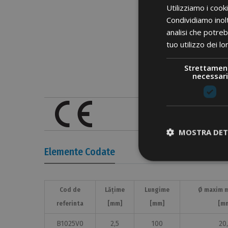
Utilizziamo i cook
Condividiamo inolt
analisi che potreb
tuo utilizzo dei lo
Strettamen
necessari
MOSTRA DET
Elemente Codate
Cod de
Lățime
Lungime
Ø maxim 
referinta
[mm]
[mm]
[m
B1025V0
2,5
100
20