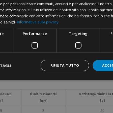
ie per personalizzare contenuti, annunci e per analizzare il nostro t
re informazioni sul tuo utilizzo del nostro sito con i nostri partner 
bero combinarle con altre informazioni che hai fornito loro o che 
ro servizi.
Informativa sulla privacy
te
Performance
Targeting
F
TAGLI
RIFIUTA TUTTO
ACCE
mănunchi
Ø minim mănunchi
Rezistență minimă la 
m]
[mm]
[N]
,5
3
80