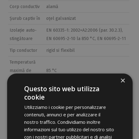
Corp conductiv
alamă
Șurub captiv în
oțel galvanizat
Izolație auto-
EN 60335-1: 2002+A2:2006 (par. 30.2.3),
stingătoare
EN 60695-2-10 la 850 °C, EN 60695-2-11
Tip conductor
rigid si flexibil
Temperatură
maximă de
85 °C
×
operare
Questo sito web utilizza
Conform std
EN 60998-1: 2004, EN 60998-2-1: 2004
cookie
Etim 9
EC001284
Utilizziamo i cookie per personalizzare
contenuti, annunci e per analizzare il
cid
41MB04A
nostro traffico. Condividiamo inoltre
informazioni sul tuo utilizzo del nostro sito
con i nostri partner pubblicitari e di analisi