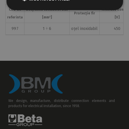
Cod de
Secțiunea conductorului
Tensiune nomin
Protecție fir
referinta
[mm²]
[V]
997
1 ÷ 6
oțel inoxidabil
450
We design, manufacture, distribute connection elements and
products for electrical installation, since 1958.