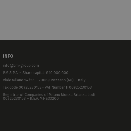
INFO
info@bm-group.com
BM S.P.A. – Share capital € 10.000.000
Viale Milano 54/56 – 20089 Rozzano (MI) – Italy
Tax Code 00925230153– VAT Number IT00925230153
Registrar of Companies of Milano Monza Brianza Lodi
00925230153 – R.E.A. MI-833200