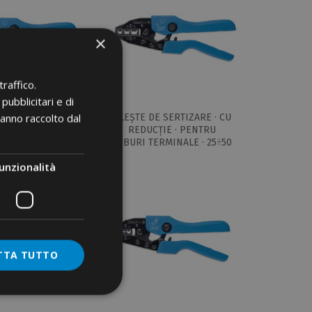
×
raffico.
pubblicitari e di
hanno raccolto dal
DE SERTIZARE · CU
CLEȘTE DE SERTIZARE · CU
CȚIE · PENTRU
REDUCȚIE · PENTRU
TERMINALE · 6÷16
TUBURI TERMINALE · 25÷50
unzionalità
TTA TUTTO