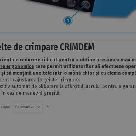
lte de crimpare CRIMDEM
cient de reducere ridicat
pentru a obține presiunea maximă
re ergonomice
care permit utilizatorilor să efectueze oper
și să mențină uneltele într-o mână chiar și cu clema compl
t pentru ajustarea forței de crimpare.
ozitiv automat de eliberare la sfârșitul lucrului pentru a gara
 în caz de manevră greșită.
 dupa: