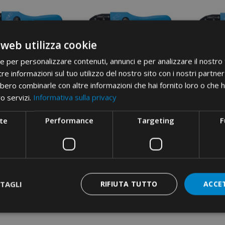
 web utilizza cookie
ie per personalizzare contenuti, annunci e per analizzare il nostro t
re informazioni sul tuo utilizzo del nostro sito con i nostri partner 
bero combinarle con altre informazioni che hai fornito loro o che 
E DE SERTIZARE · CU
CLEȘTE DE SERTIZARE · CU
CLEȘTE 
DUCȚIE · PENTRU
REDUCȚIE · PENTRU
REDU
ro servizi.
Informativa sulla privacy
ALE IZOLATE · 0.5÷6
TUBURI TERMINALE · 0.5÷4
TUBURI 
te
Performance
Targeting
F
TAGLI
RIFIUTA TUTTO
ACCE