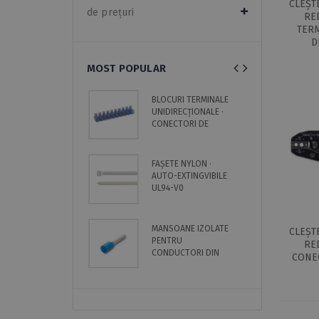
CLEȘT
de prețuri
RE
TERM
D
MOST POPULAR
BLOCURI TERMINALE
C
UNIDIRECȚIONALE ·
·
CONECTORI DE
·
CAPĂT · BARE
FAȘETE NYLON ·
C
AUTO-EXTINGVIBILE
·
UL94-V0
·
S
MANSOANE IZOLATE
T
CLEȘT
PENTRU
C
RE
CONDUCTORI DIN
C
CONE
CUPRU · CABLU
SIMPLU