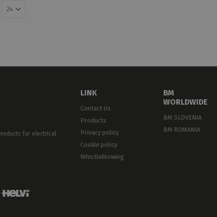
LINK
BM
WORLDWIDE
Contact Us
BM SLOVENIA
Products
BM ROMANIA
Privacy policy
oducts for electrical
Cookie policy
Whistleblowing