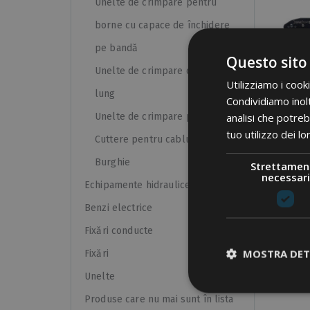
Unelte de crimpare pentru
borne cu capace de închidere
pe bandă
Questo sito
Unelte de crimpare cu mâner
Utilizziamo i cook
lung
Condividiamo inolt
analisi che potreb
Unelte de crimpare pneumatice
CLEȘT
RE
tuo utilizzo dei lo
Cuttere pentru cabluri
TERMIN
Burghie
Strettamen
necessari
Echipamente hidraulice
Benzi electrice
Fixări conducte
MOSTRA DET
Fixări
Unelte
Produse care nu mai sunt în lista