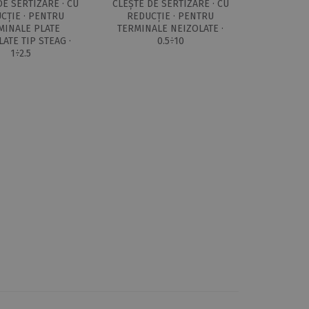
DE SERTIZARE · CU
CLEȘTE DE SERTIZARE · CU
CȚIE · PENTRU
REDUCȚIE · PENTRU
MINALE PLATE
TERMINALE NEIZOLATE ·
ATE TIP STEAG ·
0.5÷10
1÷2.5