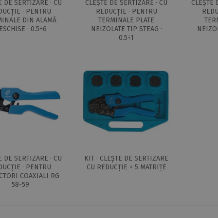
E DE SERTIZARE · CU
CLEȘTE DE SERTIZARE · CU
CLEȘTE 
DUCȚIE · PENTRU
REDUCȚIE · PENTRU
REDU
INALE DIN ALAMĂ
TERMINALE PLATE
TER
ESCHISE · 0.5÷6
NEIZOLATE TIP STEAG ·
NEIZOL
0.5÷1
LEȘTE DE SERTIZARE
 SERTIZARE PĂTRATĂ
 INSERȚIE LATERALĂ
LEȘTE DE SERTIZARE
 HIDRAULIC · MANUAL
 50KN · MATRIȚE
ERIA 82
ERMINALE PENTRU
E DE SERTIZARE · CU
KIT · CLEȘTE DE SERTIZARE
ONDUCTORI DE
DUCȚIE · PENTRU
CU REDUCȚIE + 5 MATRIȚE
UPRU · NEIZOLATE
CTORI COAXIALI RG
58-59