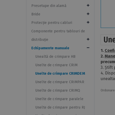
Presetupe din alamă
Bride
Protecție pentru cabluri
Componente pentru tablouri de
Une
distribuție
Echipamente manuale
1.
Coefi
2.
Mane
Unealtă de crimpare HB
precum 
Unelte de crimpare CRIM
3. Știf
4. Disp
Unelte de crimpare CRIMDEM
unealta
Unelte de crimpare CRIMPAR
Unelte de crimpare CRIMQ
Ordonare
Unelte de crimpare paralele
Unelte de crimpare pentru RJ