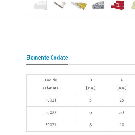
Elemente Codate
Cod de
D
A
referinta
[mm]
[mm]
F0021
5
25
F0022
6
30
F0023
8
40