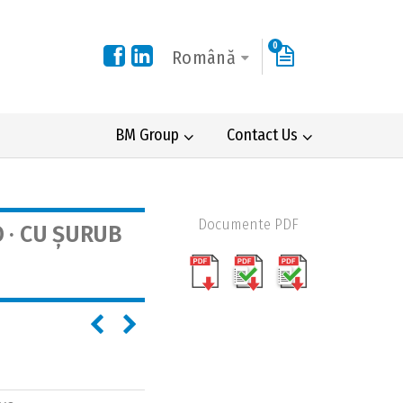
0
Română
BM Group
Contact Us
Documente PDF
O · CU ȘURUB