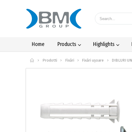
Home
Products
Highlights
Home
Prodotti
Fixări
Fixări ușoare
DIBLURI UN