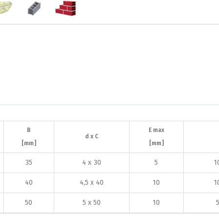
B
E max
d x C
[mm]
[mm]
35
4 x 30
5
1
40
4,5 x 40
10
1
50
5 x 50
10