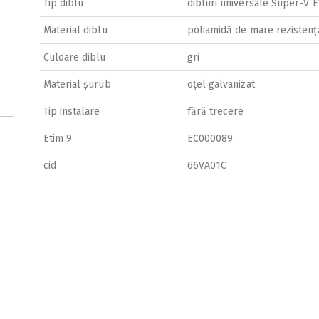
Tip diblu
dibluri universale Super-V 
Material diblu
poliamidă de mare rezistenț
Culoare diblu
gri
Material șurub
oțel galvanizat
Tip instalare
fără trecere
Etim 9
EC000089
cid
66VA01C