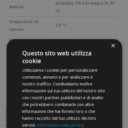
poliamidă (PA 6.6) neagră UL 94
Material
V2
Temperatură de
125 °C
operare
Etim 9
EC000441
×
cid
22PA06A
Questo sito web utilizza
cookie
Utilizziamo i cookie per personalizzare
contenuti, annunci e per analizzare il
nostro traffico. Condividiamo inoltre
informazioni sul tuo utilizzo del nostro sito
Documente PDF
con i nostri partner pubblicitari e di analisi
che potrebbero combinarle con altre
informazioni che hai fornito loro o che
hanno raccolto dal tuo utilizzo dei loro
servizi.
Informativa sulla privacy