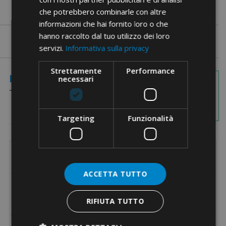
che potrebbero combinarle con altre
informazioni che hai fornito loro o che
hanno raccolto dal tuo utilizzo dei loro
servizi.
Informativa sulla privacy
Strettamente
Performance
Imagini cu
Elemente Codate
necessari
dimensiuni
Targeting
Funzionalità
Cod de
D1
D2
L1
Adatto per pressacavi con passo
Adat
referinta
[mm]
[mm]
[mm]
Metric
ACCETTA TUTTO
M12
4206
6
2,8
16
M16
RIFIUTA TUTTO
M20