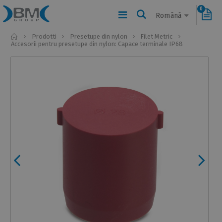
0
Română
Home
Prodotti
Presetupe din nylon
Filet Metric
Accesorii pentru presetupe din nylon: Capace terminale IP68