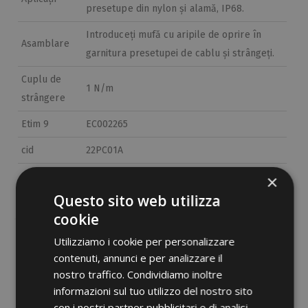
presetupe din nylon și alamă, IP68.
Introduceți mufă cu aripile de oprire în
Asamblare
garnitura presetupei de cablu și strângeți.
Cuplu de
1 N/m
strângere
Etim 9
EC002265
cid
22PC01A
×
Questo sito web utilizza
cookie
Utilizziamo i cookie per personalizzare
contenuti, annunci e per analizzare il
Documente PDF
nostro traffico. Condividiamo inoltre
informazioni sul tuo utilizzo del nostro sito
con i nostri partner pubblicitari e di analisi