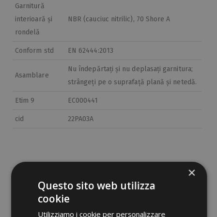
Garnitură
interioară și
NBR (cauciuc nitrilic), 70 Shore A
rondelă
Conform std
EN 62444:2013
Nu îndepărtați și nu deplasați garnitura;
Asamblare
strângeți pe o suprafață plană și netedă.
Etim 9
EC000441
cid
22PA03A
×
Questo sito web utilizza
Documente PDF
cookie
Utilizziamo i cookie per personalizzare