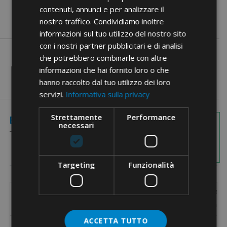
contenuti, annunci e per analizzare il
nostro traffico. Condividiamo inoltre
informazioni sul tuo utilizzo del nostro sito
con i nostri partner pubblicitari e di analisi
che potrebbero combinarle con altre
informazioni che hai fornito loro o che
hanno raccolto dal tuo utilizzo dei loro
servizi.
Informativa sulla privacy
Imagini cu
Strettamente
Performance
Elemente Codate
necessari
dimensiuni
Targeting
Funzionalità
Cod de
Cod de
Ø cabl
Ø cabl
Culoare
Culoare
Dimensiune filet PG (DIN40430)
Dimensiune filet PG (DIN40430)
referinta
referinta
[mm]
[mm]
ACCETTA TUTTO
4007
Gri RAL 7035
PG 7
3 - 6,5