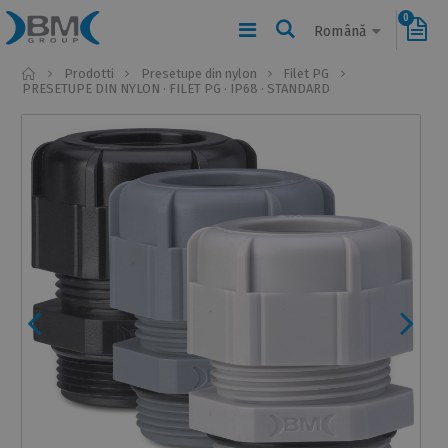
0
Română
Home
Prodotti
Presetupe din nylon
Filet PG
PRESETUPE DIN NYLON · FILET PG · IP68 · STANDARD