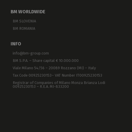
BM WORLDWIDE
4036N
Negru RAL 9005
PG 36
25 - 3
BM SLOVENIA
4042
Gri RAL 7035
PG 42
32 - 3
BM ROMANIA
4342
Gri RAL 7001
PG 42
32 - 3
INFO
4042N
Negru RAL 9005
PG 42
32 - 3
info@bm-group.com
4048
Gri RAL 7035
PG 48
37 - 4
BM S.P.A. – Share capital € 10.000.000
Viale Milano 54/56 – 20089 Rozzano (MI) – Italy
4348
Gri RAL 7001
PG 48
37 - 4
Tax Code 00925230153– VAT Number IT00925230153
Registrar of Companies of Milano Monza Brianza Lodi
4048N
Negru RAL 9005
PG 48
37 - 4
00925230153 – R.E.A. MI-833200