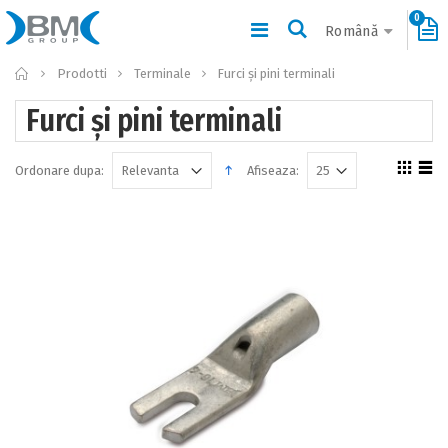
0
Română
Home
Prodotti
Terminale
Furci și pini terminali
Furci și pini terminali
Ordonare dupa:
Afiseaza: