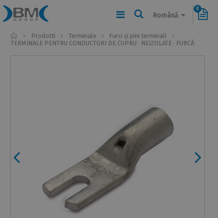
0
Română
Home
Prodotti
Terminale
Furci și pini terminali
TERMINALE PENTRU CONDUCTORI DE CUPRU · NEIZOLATE · FURCĂ