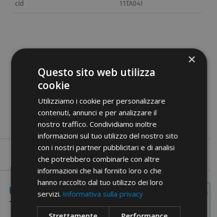
cid
11TA04I
×
Questo sito web utilizza
Documente PDF
cookie
Utilizziamo i cookie per personalizzare
contenuti, annunci e per analizzare il
nostro traffico. Condividiamo inoltre
informazioni sul tuo utilizzo del nostro sito
con i nostri partner pubblicitari e di analisi
che potrebbero combinarle con altre
informazioni che hai fornito loro o che
hanno raccolto dal tuo utilizzo dei loro
Imagini cu
Elemente Codate
servizi.
Informativa sulla privacy
dimensiuni
Strettamente
Performance