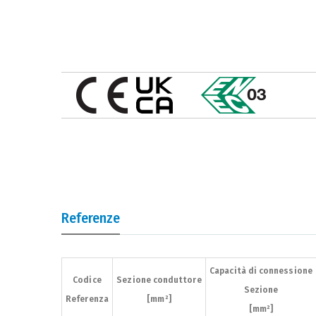
Referenze
Capacità di connessione
Capacità di connessione
Codice
Codice
Sezione conduttore
Sezione conduttore
Sezione
Sezione
Referenza
Referenza
[mm²]
[mm²]
[mm²]
[mm²]