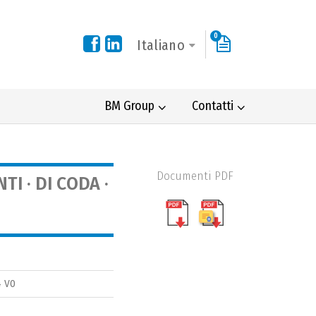
0
Italiano
BM Group
Contatti
Documenti PDF
I · DI CODA ·
4 V0