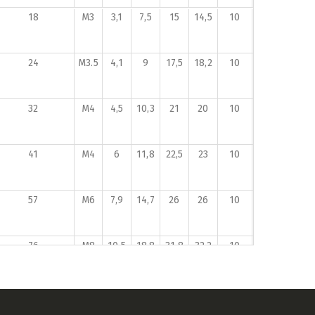
18
M3
3,1
7,5
15
14,5
10
10/1000
24
M3.5
4,1
9
17,5
18,2
10
10/600
32
M4
4,5
10,3
21
20
10
10/400
41
M4
6
11,8
22,5
23
10
10/300
57
M6
7,9
14,7
26
26
10
10/200
76
M8
10,5
18,8
31,8
32,2
10
8/80