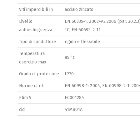
Viti imperdibili in
acciaio zincato
Livello
EN 60335-1: 2002+A2:2006 (par. 30.2.3
autoestinguenza
°C, EN 60695-2-11
Tipo di conduttore
rigido e flessibile
Temperatura
85 °C
esercizio max
Grado di protezione
IP20
Norme di rif.
EN 60998-1: 2004, EN 60998-2-1: 200
Etim 9
EC001284
cid
41MB01A