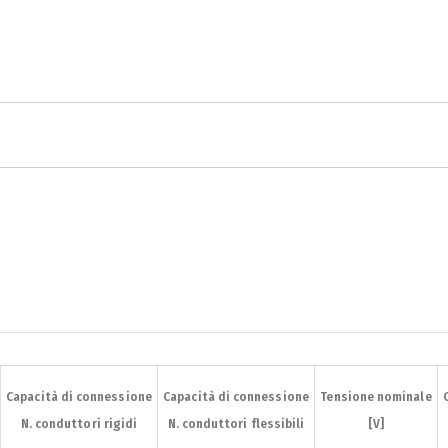
Capacità di connessione
Capacità di connessione
Capacità di connessione
Capacità di connessione
Tensione nominale
Tensione nominale
N. conduttori rigidi
N. conduttori rigidi
N. conduttori flessibili
N. conduttori flessibili
[V]
[V]