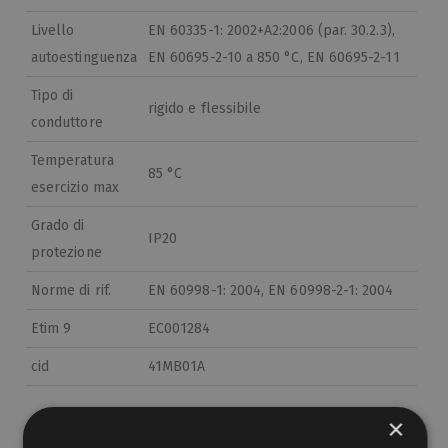
Livello
EN 60335-1: 2002+A2:2006 (par. 30.2.3),
autoestinguenza
EN 60695-2-10 a 850 °C, EN 60695-2-11
Tipo di
rigido e flessibile
conduttore
Temperatura
85 °C
esercizio max
Grado di
IP20
protezione
Norme di rif.
EN 60998-1: 2004, EN 60998-2-1: 2004
Etim 9
EC001284
cid
41MB01A
×