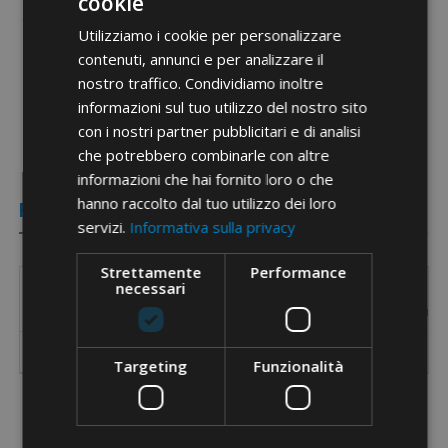
cookie
Utilizziamo i cookie per personalizzare
contenuti, annunci e per analizzare il
Documenti PDF
nostro traffico. Condividiamo inoltre
informazioni sul tuo utilizzo del nostro sito
con i nostri partner pubblicitari e di analisi
che potrebbero combinarle con altre
informazioni che hai fornito loro o che
hanno raccolto dal tuo utilizzo dei loro
Referenze
servizi.
Informativa sulla privacy
Strettamente
Performance
necessari
Codice
Cavo Cu/Al
Cavo Cu/Al
Lunghezza
Larghe
Descrizione
Referenza
[Ø mm]
[mm²]
[mm]
[mm]
570
tranciacavi
18 max
120
370
100
Targeting
Funzionalità