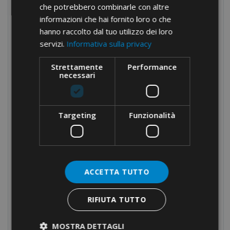
che potrebbero combinarle con altre
Aggraffatrici HB
informazioni che hai fornito loro o che
hanno raccolto dal tuo utilizzo dei loro
Aggraffatrici CRIM
servizi.
Informativa sulla privacy
Aggraffatrici CRIMDEM
Aggraffatrici CRIMPAR
Strettamente
Performance
necessari
Aggraffatrici CRIMQ
Aggraffatrici parallele
Targeting
Funzionalità
Aggraffatrici per RJ
Aggraffatrici per bussola in bandella
Aggraffatrici a manici lunghi
Aggraffatrici pneumatiche
ACCETTA TUTTO
Tranciacavi
RIFIUTA TUTTO
Foratrici
Attrezzature oleodinamiche
MOSTRA DETTAGLI