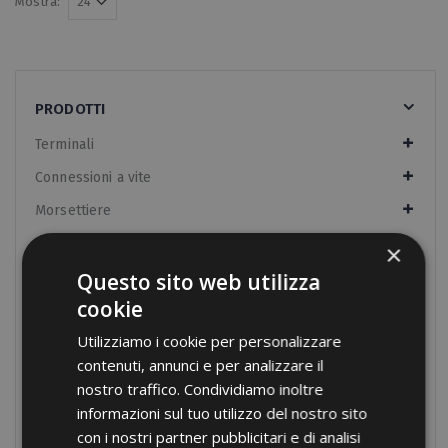
Mostra:
PRODOTTI
Terminali
Connessioni a vite
Morsettiere
Morsettiere da quadro
×
Questo sito web utilizza
Pressacavi in nylon
cookie
Pressacavi in ottone
Utilizziamo i cookie per personalizzare
Fascette
contenuti, annunci e per analizzare il
Guaine Termorestringenti
nostro traffico. Condividiamo inoltre
Componenti per quadri
informazioni sul tuo utilizzo del nostro sito
con i nostri partner pubblicitari e di analisi
Attrezzature manuali