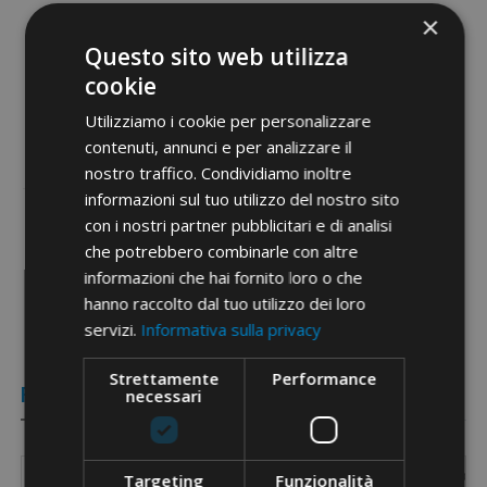
×
Prodotti
centralina
Questo sito web utilizza
Etim 9
EC000142
cookie
cid
31AB05B
Utilizziamo i cookie per personalizzare
contenuti, annunci e per analizzare il
nostro traffico. Condividiamo inoltre
informazioni sul tuo utilizzo del nostro sito
con i nostri partner pubblicitari e di analisi
che potrebbero combinarle con altre
Documenti PDF
informazioni che hai fornito loro o che
hanno raccolto dal tuo utilizzo dei loro
servizi.
Informativa sulla privacy
Strettamente
Performance
Referenze
necessari
Codice
Cavo Cu/Al
Cavo acciaio
Tondino C
Targeting
Funzionalità