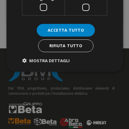
Descrizione
Referenza
[Ø mm]
[Ø mm]
[Ø mm]
288
testata tranciacavi
85 max
-
-
ACCETTA TUTTO
RIFIUTA TUTTO
MOSTRA DETTAGLI
Dal 1958, progettiamo, produciamo, distribuiamo elementi di
connessione e prodotti per l’installazione elettrica.