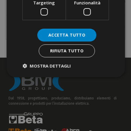
Codice
Larghezza
Lunghezza
Ø max di serraggio
Resistenza m
Targeting
Funzionalità
Referenza
[mm]
[mm]
[mm]
BV2312
12,7
229
55
BV2319
19
229
55
ACCETTA TUTTO
RIFIUTA TUTTO
MOSTRA DETTAGLI
Dal 1958, progettiamo, produciamo, distribuiamo elementi di
connessione e prodotti per l’installazione elettrica.