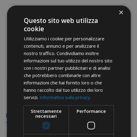
×
Temperatura esercizio
da -20 °C a +60 °C
Questo sito web utilizza
Etim 9
EC000046
cookie
cid
11FB01A
Utilizziamo i cookie per personalizzare
contenuti, annunci e per analizzare il
nostro traffico. Condividiamo inoltre
informazioni sul tuo utilizzo del nostro sito
con i nostri partner pubblicitari e di analisi
che potrebbero combinarle con altre
Documenti PDF
informazioni che hai fornito loro o che
hanno raccolto dal tuo utilizzo dei loro
servizi.
Informativa sulla privacy
Strettamente
Performance
Referenze
necessari