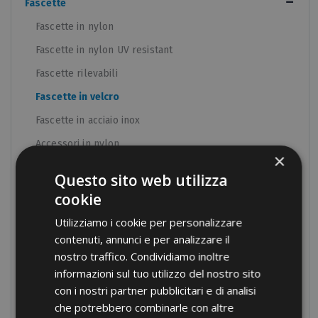
Fascette
Fascette in nylon
Fascette in nylon UV resistant
Fascette rilevabili
Fascette in velcro
Fascette in acciaio inox
Accessori in nylon
×
Utensili per fascette
Questo sito web utilizza
Guaine Termorestringenti
cookie
Componenti per quadri
Utilizziamo i cookie per personalizzare
Attrezzature manuali
contenuti, annunci e per analizzare il
nostro traffico. Condividiamo inoltre
Attrezzature oleodinamiche
informazioni sul tuo utilizzo del nostro sito
Nastri isolanti
con i nostri partner pubblicitari e di analisi
che potrebbero combinarle con altre
Raccordi