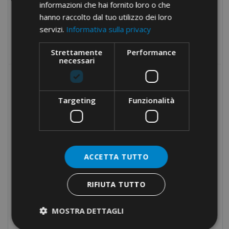
informazioni che hai fornito loro o che
Fissaggi
hanno raccolto dal tuo utilizzo dei loro
Utensili
servizi.
Informativa sulla privacy
Prodotti fuori catalogo
Strettamente
Performance
necessari
I PIÙ RICERCATI
Targeting
Funzionalità
PINZA AGGRAFFATURA
QUADRATA · INSERIMENTO
LATERALE
ACCETTA TUTTO
TERMINALI A BUSSOLA PER
CONDUTTORI IN RAME ·
PREISOLATI · CAVO SINGOLO
RIFIUTA TUTTO
MOSTRA DETTAGLI
MORSETTI PER CONNESSIONI