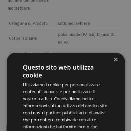
numero dei poli della
morsettiera.
Categoria di Prodotti
sottomorsettiere
poliammide (PA 6.6) bianco UL
Corpo isolante
94 V2
Temperatura esercizio
×
125 °C
max
Questo sito web utilizza
Etim 9
EC002848
cookie
cid
41MA11E
Utilizziamo i cookie per personalizzare
contenuti, annunci e per analizzare il
nostro traffico. Condividiamo inoltre
informazioni sul tuo utilizzo del nostro sito
con i nostri partner pubblicitari e di analisi
che potrebbero combinarle con altre
Documenti PDF
informazioni che hai fornito loro o che