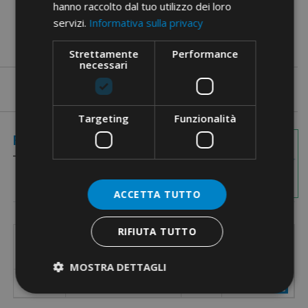
hanno raccolto dal tuo utilizzo dei loro
servizi.
Informativa sulla privacy
Strettamente
Performance
necessari
Targeting
Funzionalità
Immagini
Referenze
Quote
ACCETTA TUTTO
RIFIUTA TUTTO
Codice
Q.tà per

Numero poli morsettiera
Referenza
Wishlist
MOSTRA DETTAGLI
M099
1-24
50/200