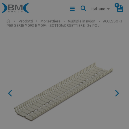
0
Italiano
Home
Prodotti
Morsettiere
Multiple in nylon
ACCESSORI
PER SERIE M093 E M094 · SOTTOMORSETTIERE · 24 POLI