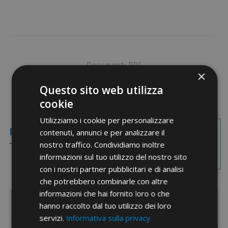
Documenti PDF
×
Questo sito web utilizza
cookie
Utilizziamo i cookie per personalizzare
Immagini
Referenze
Quote
contenuti, annunci e per analizzare il
nostro traffico. Condividiamo inoltre
informazioni sul tuo utilizzo del nostro sito
con i nostri partner pubblicitari e di analisi
che potrebbero combinarle con altre
informazioni che hai fornito loro o che
Codice
Codice
D
D
D1
D1
S
S
Q.tà per
Q.tà per


hanno raccolto dal tuo utilizzo dei loro
Per filetto
Per filetto
Referenza
Referenza
[mm]
[mm]
[mm]
[mm]
[mm]
[mm]
Wishlist
Wishlist
servizi.
Informativa sulla privacy