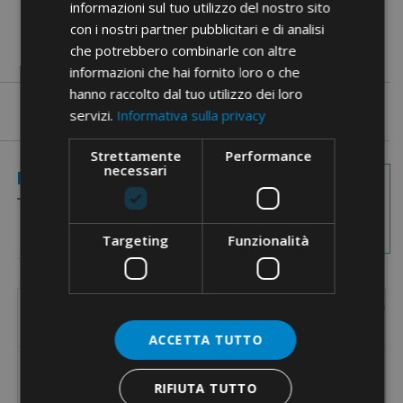
informazioni sul tuo utilizzo del nostro sito
con i nostri partner pubblicitari e di analisi
che potrebbero combinarle con altre
informazioni che hai fornito loro o che
hanno raccolto dal tuo utilizzo dei loro
servizi.
Informativa sulla privacy
Strettamente
Performance
necessari
Immagini
Referenze
Quote
Targeting
Funzionalità
Codice
D1
D2
L1
Adatto per pressacavi con passo
Ada
Referenza
[mm]
[mm]
[mm]
Metrico
ACCETTA TUTTO
M12
4206
6
2,8
16
M16
RIFIUTA TUTTO
M20