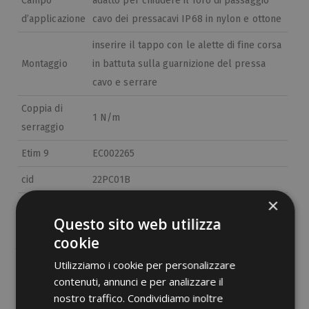
Campo
adatto per chiudere il foro di passaggio
d’applicazione
cavo dei pressacavi IP68 in nylon e ottone
inserire il tappo con le alette di fine corsa
Montaggio
in battuta sulla guarnizione del pressa
cavo e serrare
Coppia di
1 N/m
serraggio
Etim 9
EC002265
cid
22PC01B
×
Questo sito web utilizza
cookie
Utilizziamo i cookie per personalizzare
contenuti, annunci e per analizzare il
Documenti PDF
nostro traffico. Condividiamo inoltre