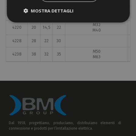
MOSTRA DETTAGLI
4213
13
8,5
22
M25
M32
4220
20
14,5
22
M40
4228
28
22
30
M50
4238
38
32
35
M63
Dal 1958, progettiamo, produciamo, distribuiamo elementi di
connessione e prodotti per l’installazione elettrica.