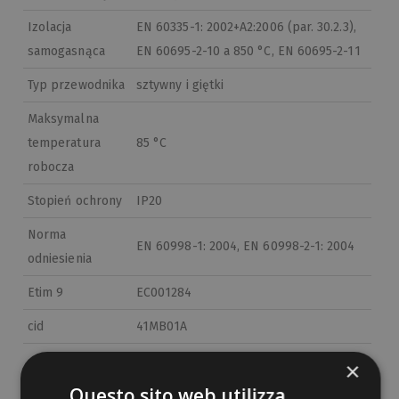
Izolacja
EN 60335-1: 2002+A2:2006 (par. 30.2.3),
samogasnąca
EN 60695-2-10 a 850 °C, EN 60695-2-11
Typ przewodnika
sztywny i giętki
Maksymalna
temperatura
85 °C
robocza
Stopień ochrony
IP20
Norma
EN 60998-1: 2004, EN 60998-2-1: 2004
odniesienia
Etim 9
EC001284
cid
41MB01A
×
Questo sito web utilizza