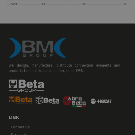
995
16
16
2
10
2 ÷ 3
6
2 ÷ 4
We design, manufacture, distribute connection elements and
products for electrical installation, since 1958.
LINK
Contact Us
Products