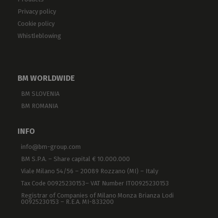
Privacy policy
Cookie policy
Whistleblowing
BM WORLDWIDE
BM SLOVENIA
BM ROMANIA
INFO
info@bm-group.com
BM S.P.A. – Share capital € 10.000.000
Viale Milano 54/56 – 20089 Rozzano (MI) – Italy
Tax Code 00925230153– VAT Number IT00925230153
Registrar of Companies of Milano Monza Brianza Lodi
00925230153 – R.E.A. MI-833200