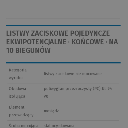
LISTWY ZACISKOWE POJEDYNCZE
EKWIPOTENCJALNE · KOŃCOWE · NA
10 BIEGUNÓW
Kategoria
listwy zaciskowe nie mocowane
wyrobu
Obudowa
poliwęglan przezroczysty (PC) UL 94
izolująca
V0
Element
mosiądz
przewodzący
Śruba mocująca
stal ocynkowana