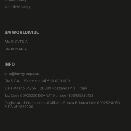
Whistleblowing
BM WORLDWIDE
BM SLOVENIA
BM ROMANIA
INFO
info@bm-group.com
BM S.P.A. – Share capital € 10.000.000
Viale Milano 54/56 – 20089 Rozzano (MI) – Italy
Tax Code 00925230153– VAT Number IT00925230153
Registrar of Companies of Milano Monza Brianza Lodi 00925230153 –
R.E.A. MI-833200