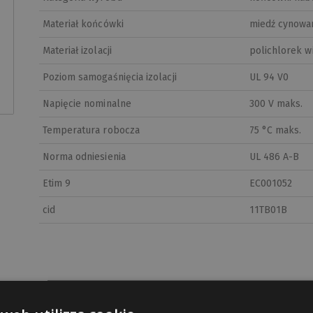
Materiał końcówki
miedź cynowa
Materiał izolacji
polichlorek w
Poziom samogaśnięcia izolacji
UL 94 V0
Napięcie nominalne
300 V maks.
Temperatura robocza
75 °C maks.
Norma odniesienia
UL 486 A-B
Etim 9
EC001052
cid
11TB01B