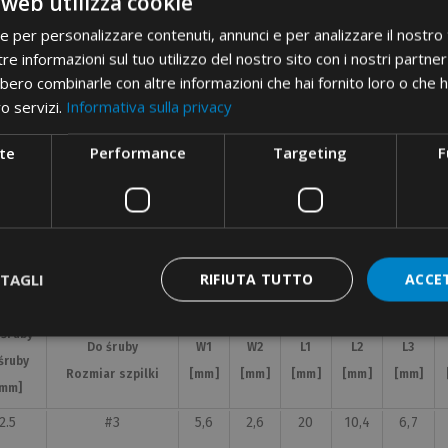
 web utilizza cookie
ie per personalizzare contenuti, annunci e per analizzare il nostro t
re informazioni sul tuo utilizzo del nostro sito con i nostri partner 
bero combinarle con altre informazioni che hai fornito loro o che 
ro servizi.
Informativa sulla privacy
te
Performance
Targeting
F
TAGLI
RIFIUTA TUTTO
ACCE
 śruby
 śruby
Do śruby
Do śruby
W1
W1
W2
W2
L1
L1
L2
L2
L3
L3
śruby
śruby
Rozmiar szpilki
Rozmiar szpilki
[mm]
[mm]
[mm]
[mm]
[mm]
[mm]
[mm]
[mm]
[mm]
[mm]
[mm]
[mm]
2.5
#3
5,6
2,6
20
10,4
6,7