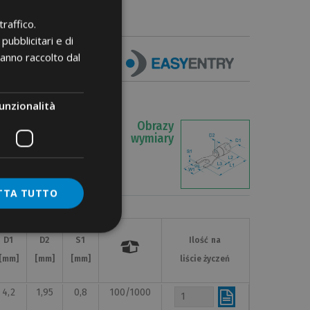
raffico.
pubblicitari e di
hanno raccolto dal
unzionalità
Obrazy
wymiary
TTA TUTTO
D1
D1
D2
D2
S1
S1
Ilość na
Ilość na


[mm]
[mm]
[mm]
[mm]
[mm]
[mm]
liście życzeń
liście życzeń
4,2
1,95
0,8
100/1000