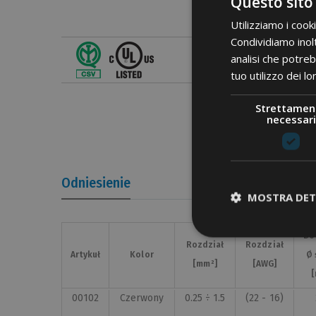
Questo sito
Utilizziamo i cook
Condividiamo inolt
analisi che potreb
tuo utilizzo dei lo
Strettamen
necessari
Odniesienie
MOSTRA DET
Do
Do
Rozdział
Rozdział
Rozdział
Rozdział
Artykuł
Artykuł
Kolor
Kolor
Ø 
Ø 
[mm²]
[mm²]
[AWG]
[AWG]
00102
Czerwony
0.25 ÷ 1.5
(22 - 16)