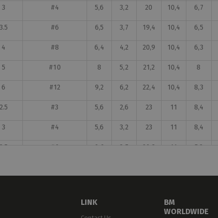
3
#4
5,6
3,2
20
10,4
6,7
3.5
#6
6,5
3,7
19,4
10,4
6,5
4
#8
6,4
4,2
20,9
10,4
6,3
5
#10
8
5,2
21,2
10,4
8
6
#12
9,2
6,2
22,4
10,4
8,3
2.5
#3
5,6
2,6
23
11
8,4
3
#4
5,6
3,2
23
11
8,4
3.5
#6
6,6
3,7
20,3
11
5,3
4
#8
6,6
4,2
20,3
11
5,3
5
#10
9,1
5,2
25
11
9,5
LINK
BM
6
#12
10
6,3
27
11
11,2
WORLDWIDE
Contact Us