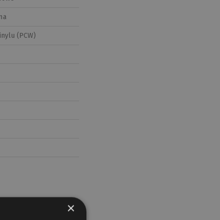
na
inylu (PCW)
×