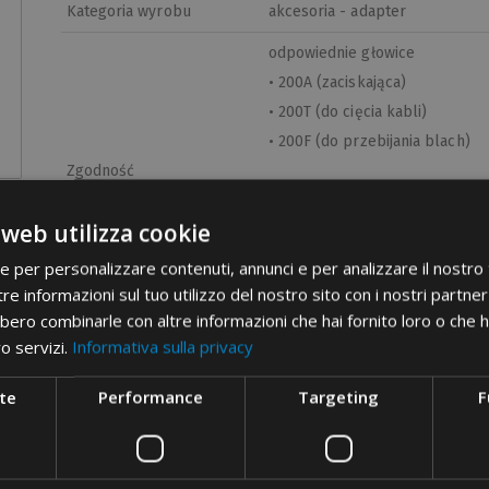
Kategoria wyrobu
akcesoria - adapter
odpowiednie głowice
• 200A (zaciskająca)
• 200T (do cięcia kabli)
• 200F (do przebijania blach)
Zgodność
odpowiednie pompy
 web utilizza cookie
• 1600 (hydrauliczna na pedał 
• 162 (pneumatyczno-hydraulic
ie per personalizzare contenuti, annunci e per analizzare il nostro t
• 163 (elektrohydrauliczna)
re informazioni sul tuo utilizzo del nostro sito con i nostri partner 
bero combinarle con altre informazioni che hai fornito loro o che 
Etim 9
EC001185
ro servizi.
Informativa sulla privacy
cid
31AE04A
te
Performance
Targeting
F