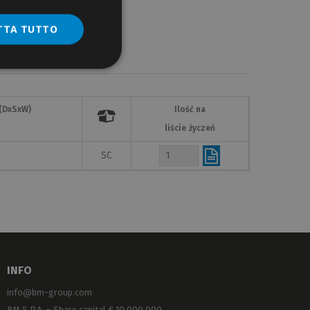
TTA TUTTO
(DxSxW)
Ilość na

liście życzeń
SC
INFO
info@bm-group.com
BM S.P.A. – Share capital € 10.000.000