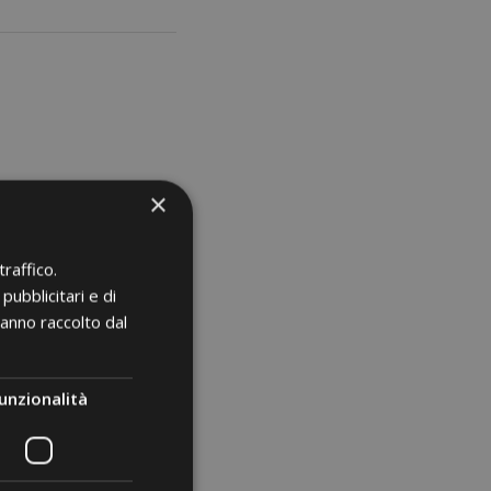
×
nożny)
zna)
raffico.
pubblicitari e di
hanno raccolto dal
unzionalità