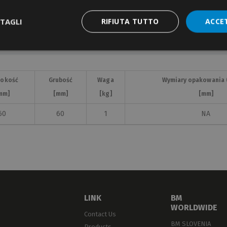
TAGLI
RIFIUTA TUTTO
ACCE
rokość
Grubość
Waga
Wymiary opakowania 
mm]
[mm]
[kg]
[mm]
60
60
1
NA
LINK
BM
WORLDWIDE
Contact Us
BM SLOVENIA
Products