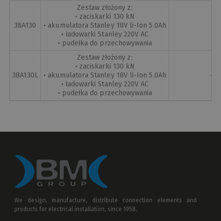
Zestaw złożony z:
• zaciskarki 130 kN
38A130
• akumulatora Stanley 18V li-Ion 5.0Ah
27
• ładowarki Stanley 220V AC
• pudełka do przechowywania
Zestaw złożony z:
• zaciskarki 130 kN
38A130L
• akumulatora Stanley 18V li-Ion 5.0Ah
45
• ładowarki Stanley 220V AC
• pudełka do przechowywania
We design, manufacture, distribute connection elements and
products for electrical installation, since 1958.