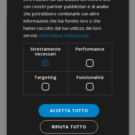
mm2
con i nostri partner pubblicitari e di analisi
• standard DIN od 10 do 300 mm²
che potrebbero combinarle con altre
• standard NFC od 6 do 300/400 mm²
informazioni che hai fornito loro o che
Obszar
(38A130/38A130L)
hanno raccolto dal tuo utilizzo dei loro
zastosowania
servizi.
Informativa sulla privacy
• średniego napięcia d 25 do 400 mm2
• aluminiowe i bimetaliczne od 16 do
Strettamente
Performance
300 mm2
necessari
• izolowane od 10 do 240 mm2
• złącza boczne typu C od 10 do 150
mm2
Targeting
Funzionalità
• tulejkowe od 50 o 150 mm2
Etim 9
EC000168
cid
31AA12C
ACCETTA TUTTO
RIFIUTA TUTTO