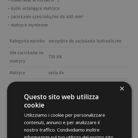
• otwieranie w kształcie "C"
• kulki ustalające matryce
• zaciskanie sześciokątne do 400 mm²
• matryce wymienne
Kategoria wyrobu
narzędzie do zaciskania hydrauliczne
Siła zaciskania na
130 kN
matrycy
Matryce
seria 84
Akumulator
Stanley, litowy, 18V 5,0Ah
×
Questo sito web utilizza
Gniazdo USB
Micro
cookie
końcówki
Utilizziamo i cookie per personalizzare
• do przewodów klasy 1,2,5 od 10 do
contenuti, annunci e per analizzare il
400 mm2
nostro traffico. Condividiamo inoltre
• do przewodów klasy 6 od 10 do 185
informazioni sul tuo utilizzo del nostro sito