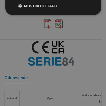
MOSTRA DETTAGLI
Documenty PDF
Odniesienie
Maksymalne otwa
Artykuł
Opis
[mm