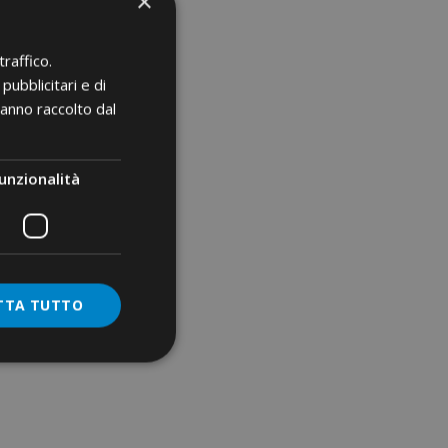
×
00 mm2
m2
mm2
raffico.
pubblicitari e di
300 mm2
hanno raccolto dal
2
do 150 mm2
unzionalità
ania końcówek
m²
TTA TUTTO