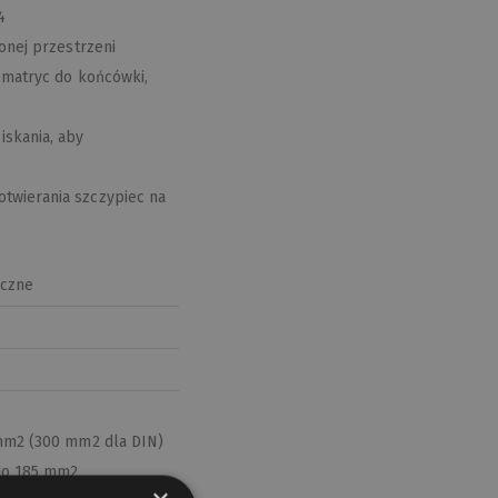
4
onej przestrzeni
e matryc do końcówki,
skania, aby
twierania szczypiec na
iczne
 mm2 (300 mm2 dla DIN)
 do 185 mm2