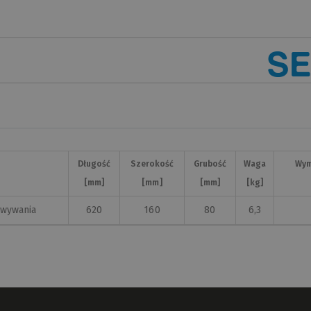
Długość
Szerokość
Grubość
Waga
Wym
[mm]
[mm]
[mm]
[kg]
owywania
620
160
80
6,3