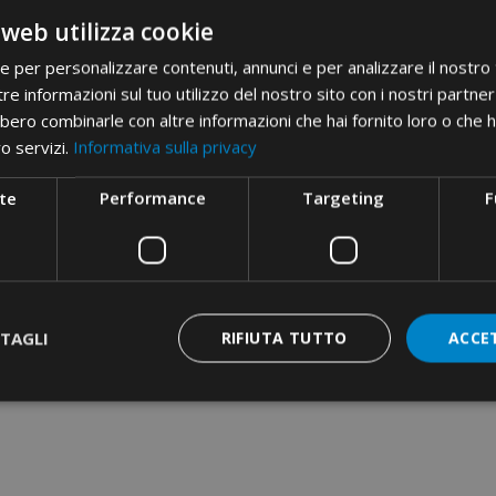
• średniego napięcia d 25 do 4
 web utilizza cookie
• aluminiowych od 16 do 240 m
• bimetalicznych od 16 do 300 
ie per personalizzare contenuti, annunci e per analizzare il nostro t
re informazioni sul tuo utilizzo del nostro sito con i nostri partner 
Obszar zastosowania
• bimetalicznych DIN od 16 do 
bero combinarle con altre informazioni che hai fornito loro o che 
• izolowanych od 10 do 240 mm
ro servizi.
Informativa sulla privacy
• złącz bocznych typu C od 10 
• tulejkowych od 50 o 150 mm2
te
Performance
Targeting
F
Seria 86 do głębokiego przebij
• aluminiowych od 35 do 240 m
Etim 9
EC000168
TAGLI
RIFIUTA TUTTO
ACCE
cid
31AA11D