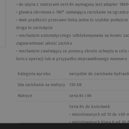
• do użycia z matrycami serii 84 wymagany jest adapter 1869
• głowica obrotowa o 180° ułatwiająca zaciskanie na ogranicz
• dwie prędkości przesuwu tłoka: jedna to szybkie podejści
druga to zaciśnięcie
• mechanizm automatycznego odblokowywania na koniec zaci
zagwarantować jakość zacisku
• mechanizm zwalniający za pomocą obrotu uchwytu w celu o
końcu operacji lub w przypadku nieprawidłowego manewru
Kategoria wyrobu
narzędzie do zaciskania hydraul
Siła zaciskania na matrycy
130 kN
Matryce
seria 84 i 86
Seria 84 do końcówek
• nieizolowanych od 10 do 400
• nieizolowanych klasa 6 od 10