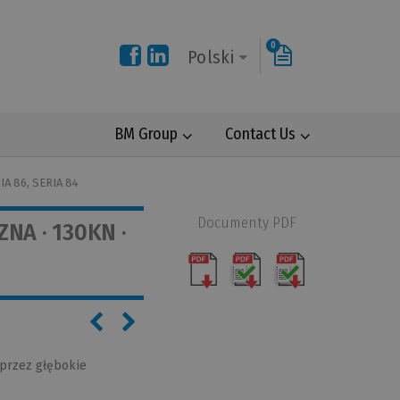
0
Polski
BM Group
Contact Us
IA 86, SERIA 84
Documenty PDF
NA · 130KN ·
oprzez głębokie