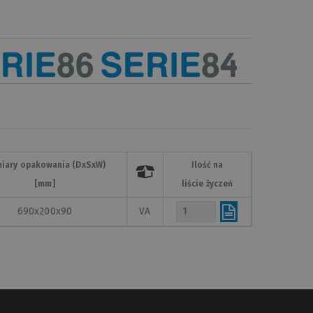
iary opakowania (DxSxW)
Ilość na

[mm]
liście życzeń
690x200x90
VA