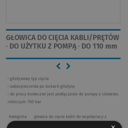
GŁOWICA DO CIĘCIA KABLI/PRĘTÓW
· DO UŻYTKU Z POMPĄ · DO 110 mm
• gilotynowy typ cięcia
• zabezpieczenia po bokach gilotyny
• do pracy konieczne jest podłączenie do pompy o ciśnieniu
roboczym 700 bar
Kategoria
głowica do cięcia kabli do współpracy z
wyrobu
pompami hydraulicznymi
×