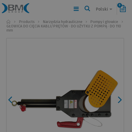
0
Polski
Home
Products
Narzędzia hydrauliczne
Pompy i głowice
GŁOWICA DO CIĘCIA KABLI/PRĘTÓW · DO UŻYTKU Z POMPĄ · DO 110
mm