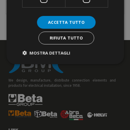
289
głowica do cięcia
100 maks.
-
-
ACCETTA TUTTO
RIFIUTA TUTTO
MOSTRA DETTAGLI
We design, manufacture, distribute connection elements and
products for electrical installation, since 1958.