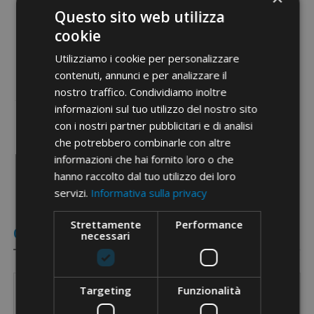
Questo sito web utilizza
Etim 9
EC000142
cookie
cid
31AB05C
Utilizziamo i cookie per personalizzare
contenuti, annunci e per analizzare il
nostro traffico. Condividiamo inoltre
informazioni sul tuo utilizzo del nostro sito
con i nostri partner pubblicitari e di analisi
Documenty PDF
che potrebbero combinarle con altre
informazioni che hai fornito loro o che
hanno raccolto dal tuo utilizzo dei loro
servizi.
Informativa sulla privacy
Strettamente
Performance
Odniesienie
necessari
Kabel Cu/Al
Kabel stalowy
Pręt Cu
Prę
Targeting
Funzionalità
Artykuł
Opis
[Ø mm]
[Ø mm]
[Ø mm]
[Ø