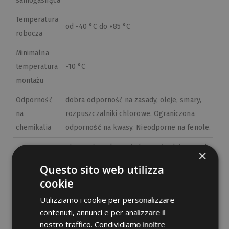
samogasnąca
Temperatura
od -40 °C do +85 °C
robocza
Minimalna
temperatura
-10 °C
montażu
Odporność
dobra odporność na zasady, oleje, smary,
na
rozpuszczalniki chlorowe. Ograniczona
chemikalia
odporność na kwasy. Nieodporne na fenole.
otworzyć opakowanie bezpośrednio przed
×
Montaż
użyciem
Questo sito web utilizza
Norma
cookie
EN 62275:2015-02
odniesienia
Utilizziamo i cookie per personalizzare
contenuti, annunci e per analizzare il
Klasyfikacja
typ 1 (EN), typ 21 (UL)
nostro traffico. Condividiamo inoltre