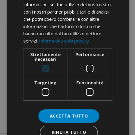
Etim 9
EC000046
informazioni sul tuo utilizzo del nostro sito
con i nostri partner pubblicitari e di analisi
cid
11FA08A
che potrebbero combinarle con altre
informazioni che hai fornito loro o che
hanno raccolto dal tuo utilizzo dei loro
servizi.
Informativa sulla privacy
Strettamente
Performance
necessari
Documenty PDF
Targeting
Funzionalità
ACCETTA TUTTO
RIFIUTA TUTTO