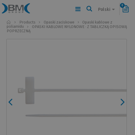
0
Polski
Home
Products
Opaski zaciskowe
Opaski kablowe z
poliamidu
OPASKI KABLOWE NYLONOWE · Z TABLICZKĄ OPISOWĄ
POPRZECZNĄ