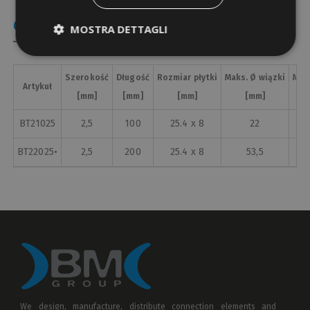
Odniesienie
MOSTRA DETTAGLI
Szerokość
Długość
Rozmiar płytki
Maks. Ø wiązki
Min 
Artykuł
[mm]
[mm]
[mm]
[mm]
BT21025
2,5
100
25.4 x 8
22
BT22025•
2,5
200
25.4 x 8
53,5
We design, manufacture, distribute connection elements and