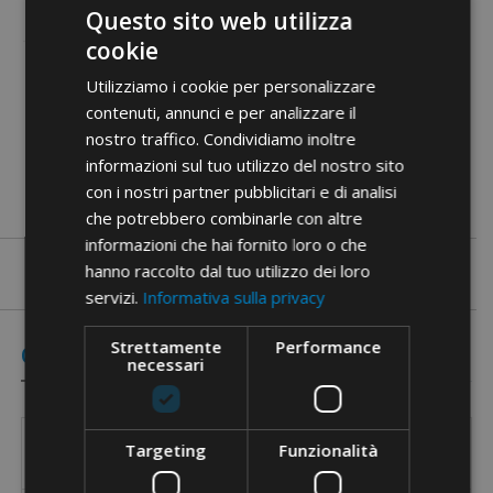
Questo sito web utilizza
cookie
Utilizziamo i cookie per personalizzare
Documenty PDF
contenuti, annunci e per analizzare il
nostro traffico. Condividiamo inoltre
informazioni sul tuo utilizzo del nostro sito
con i nostri partner pubblicitari e di analisi
che potrebbero combinarle con altre
informazioni che hai fornito loro o che
hanno raccolto dal tuo utilizzo dei loro
servizi.
Informativa sulla privacy
Strettamente
Performance
Odniesienie
necessari
Długość
Szerokość
Grubość
W
Targeting
Funzionalità
Artykuł
Obszar zastosowania
[mm]
[mm]
[mm]
[