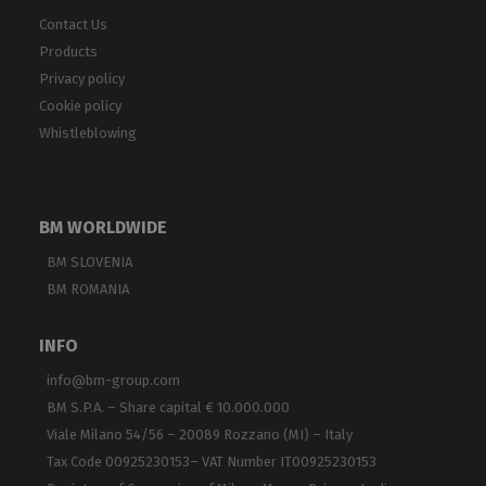
Contact Us
Products
Privacy policy
Cookie policy
Whistleblowing
BM WORLDWIDE
BM SLOVENIA
BM ROMANIA
INFO
info@bm-group.com
BM S.P.A. – Share capital € 10.000.000
Viale Milano 54/56 – 20089 Rozzano (MI) – Italy
Tax Code 00925230153– VAT Number IT00925230153