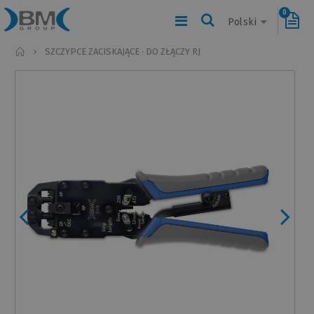
0
Polski
Home
SZCZYPCE ZACISKAJĄCE · DO ZŁĄCZY RJ