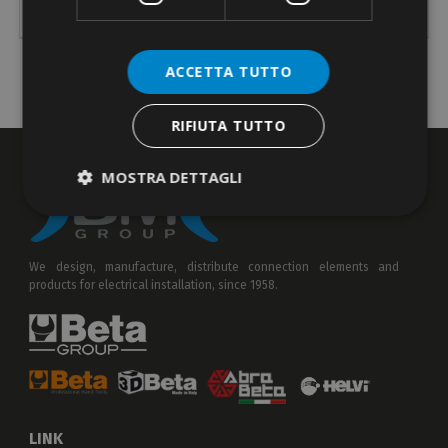
549
do złącz RJ 11-12-14-45
230
100
20
ACCETTA TUTTO
RIFIUTA TUTTO
MOSTRA DETTAGLI
We design, manufacture, distribute connection elements and
products for electrical installation, since 1958.
LINK