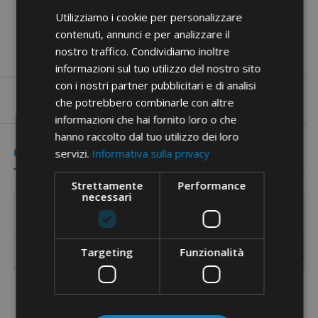
Utilizziamo i cookie per personalizzare
contenuti, annunci e per analizzare il
nostro traffico. Condividiamo inoltre
informazioni sul tuo utilizzo del nostro sito
con i nostri partner pubblicitari e di analisi
che potrebbero combinarle con altre
informazioni che hai fornito loro o che
hanno raccolto dal tuo utilizzo dei loro
Coded Items
servizi.
Informativa sulla privacy
Strettamente
Performance
necessari
Item
Field of use
Code
Targeting
Funzionalità
53816
for single and double cable end-sleeve terminals
1x(0.0