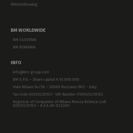
Whistleblowing
BM WORLDWIDE
BM SLOVENIA
BM ROMANIA
INFO
info@bm-group.com
BM S.P.A. – Share capital € 10.000.000
Viale Milano 54/56 – 20089 Rozzano (MI) – Italy
Tax Code 00925230153– VAT Number IT00925230153
Registrar of Companies of Milano Monza Brianza Lodi
00925230153 – R.E.A. MI-833200