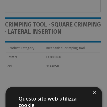
CRIMPING TOOL · SQUARE CRIMPING
· LATERAL INSERTION
Product Category
mechanical crimping tool
Etim 9
EC000168
cid
31AA05B
×
Questo sito web utilizza
PDF documents
cookie