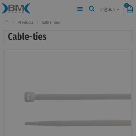
0
English
Home
Products
Cable-ties
Cable-ties