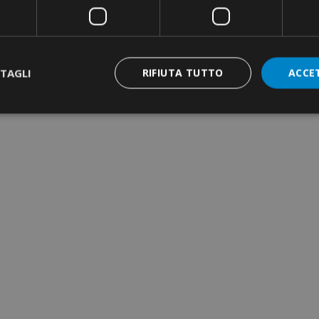
TAGLI
RIFIUTA TUTTO
ACCE
RIMPING TOOL ·
QUARE CRIMPING ·
ATERAL INSERTION
ND-SLEEVES FOR
OPPER
ONDUCTORS ·
NSULATED · SINGLE
ABLE
RIMPING TOOL ·
YDRAULIC · MANUAL
 50KN · DIES SERIES
2