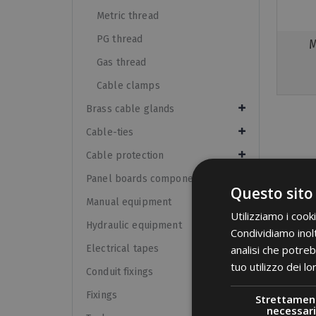
Metric thread
PG thread
M
Gas thread
Cable clamps
Brass cable glands
Cable-ties
Cable protection
Panel boards components
Questo sito
Manual equipment
Utilizziamo i cook
Hydraulic equipment
Condividiamo inolt
analisi che potreb
Electrical tapes
tuo utilizzo dei lo
Conduit fixings
Fixings
Strettamen
necessari