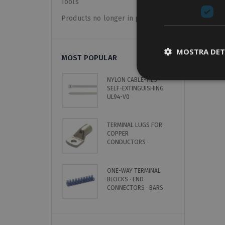
Tools
Products no longer in pricelist
MOSTRA DET
MOST POPULAR
NYLON CABLE-TIES ·
C
SELF-EXTINGUISHING
S
UL94-V0
L
TERMINAL LUGS FOR
E
COPPER
C
CONDUCTORS ·
C
UNINSULATED
I
C
ONE-WAY TERMINAL
C
BLOCKS · END
H
CONNECTORS · BARS
·
8