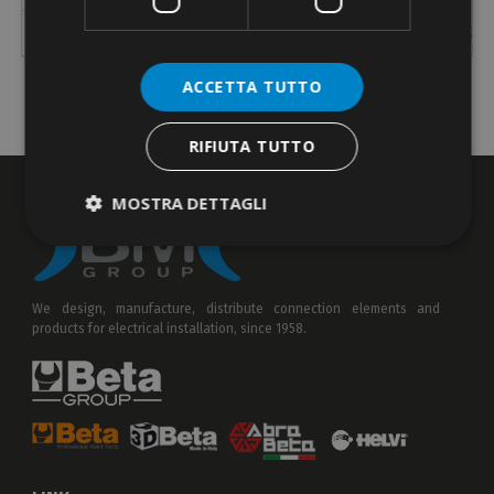
512
for uninsulated terminals
10 ÷ 120
(8-4/0)
610
20
ACCETTA TUTTO
RIFIUTA TUTTO
MOSTRA DETTAGLI
We design, manufacture, distribute connection elements and
products for electrical installation, since 1958.