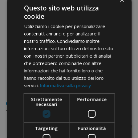
Questo sito web utilizza
Etim 9
EC000168
cookie
cid
31AA09L
Utilizziamo i cookie per personalizzare
contenuti, annunci e per analizzare il
nostro traffico. Condividiamo inoltre
informazioni sul tuo utilizzo del nostro sito
con i nostri partner pubblicitari e di analisi
che potrebbero combinarle con altre
PDF documents
informazioni che hai fornito loro o che
hanno raccolto dal tuo utilizzo dei loro
servizi.
Informativa sulla privacy
Strettamente
Performance
Coded Items
necessari
Item
Section
Section
Length
Widt
Targeting
Funzionalità
Field of use
Code
[mm²]
[AWG]
[mm]
[mm