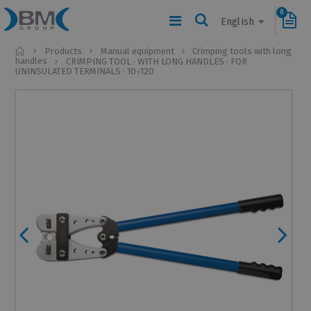
0
English
Home
Products
Manual equipment
Crimping tools with long
handles
CRIMPING TOOL · WITH LONG HANDLES · FOR
UNINSULATED TERMINALS · 10÷120