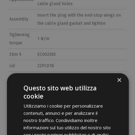
cable gland holes
insert the plug with the end-stop wings on
Assembly
the cable gland gasket and tighten
Tightening
1 N/m
torque
Etim 9
EC002265
cid
22PC01B
×
Questo sito web utilizza
cookie
Utilizziamo i cookie per personalizzare
contenuti, annunci e per analizzare il
PDF documents
nostro traffico. Condividiamo inoltre
informazioni sul tuo utilizzo del nostro sito
con i nostri partner pubblicitari e di analisi