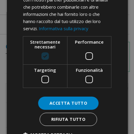
che potrebbero combinarle con altre
informazioni che hai fornito loro o che
hanno raccolto dal tuo utilizzo dei loro
servizi.
Informativa sulla privacy
Strettamente
Performance
Images with
Coded Items
necessari
dimensions
Targeting
Funzionalità
Item
D1
D2
L1
Suitable for cable glands with thread
Sui
Code
[mm]
[mm]
[mm]
Metric
ACCETTA TUTTO
M12
4206
6
2,8
16
M16
RIFIUTA TUTTO
M20