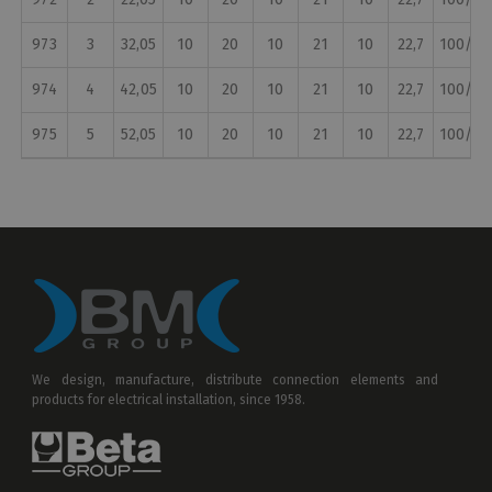
973
3
32,05
10
20
10
21
10
22,7
100/10
974
4
42,05
10
20
10
21
10
22,7
100/10
975
5
52,05
10
20
10
21
10
22,7
100/10
We design, manufacture, distribute connection elements and
products for electrical installation, since 1958.