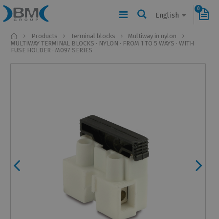
0
English
Home
Products
Terminal blocks
Multiway in nylon
MULTIWAY TERMINAL BLOCKS · NYLON · FROM 1 TO 5 WAYS · WITH
FUSE HOLDER · M097 SERIES