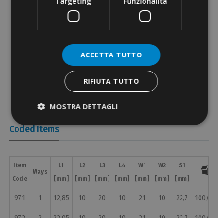
Targeting
Funzionalità
ACCETTA TUTTO
Images with
dimensions
RIFIUTA TUTTO
MOSTRA DETTAGLI
Coded Items
Item
L1
L2
L3
L4
W1
W2
S1

Ways
Code
[mm]
[mm]
[mm]
[mm]
[mm]
[mm]
[mm]
971
1
12,85
10
20
10
21
10
22,7
100/10
972
2
22,05
10
20
10
21
10
22,7
100/10