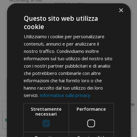
According to std.
60998-2-1: 2004
×
Etim 9
EC000899
Questo sito web utilizza
cookie
cid
41MA10A
Utilizziamo i cookie per personalizzare
contenuti, annunci e per analizzare il
nostro traffico. Condividiamo inoltre
informazioni sul tuo utilizzo del nostro sito
con i nostri partner pubblicitari e di analisi
PDF documents
che potrebbero combinarle con altre
informazioni che hai fornito loro o che
hanno raccolto dal tuo utilizzo dei loro
servizi.
Informativa sulla privacy
Section
Section
Rated voltage
Test current
Max ope
Image
Strettamente
Performance
[mm²]
[AWG]
[V]
[A]
necessari
2,5
-
450
24