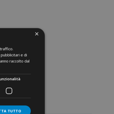
ases
×
ium
raffico.
181
pubblicitari e di
A
hanno raccolto dal
unzionalità
TTA TUTTO