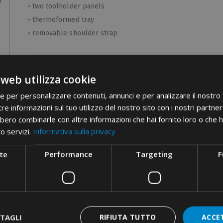
• two toolholder panels
• thermoformed tray
• removable shoulder strap
Product Category
tool c
 web utilizza cookie
Material
alumin
ie per personalizzare contenuti, annunci e per analizzare il nostro t
Etim 9
EC000
re informazioni sul tuo utilizzo del nostro sito con i nostri partner 
cid
32UL05
bero combinarle con altre informazioni che hai fornito loro o che 
ro servizi.
Informativa sulla privacy
te
Performance
Targeting
F
TAGLI
RIFIUTA TUTTO
ACCE