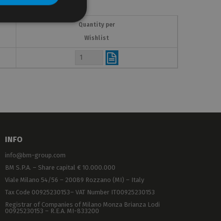
Quantity per
Wishlist
INFO
info@bm-group.com
BM S.P.A. – Share capital € 10.000.000
Viale Milano 54/56 – 20089 Rozzano (MI) – Italy
Tax Code 00925230153– VAT Number IT00925230153
Registrar of Companies of Milano Monza Brianza Lodi
00925230153 – R.E.A. MI-833200