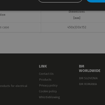
Dimensions
tion
[mm]
m case
450x330x152
LINK
BM
WORLDWIDE
Contact Us
BM SLOVENIA
Products
BM ROMANIA
Privacy policy
oducts for electrical
Cookie policy
Whistleblowing