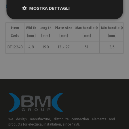
Coded Items
MOSTRA DETTAGLI
Item
Width
Length
Plate size
Max bundle Ø
Min bundle Ø
T
Code
[mm]
[mm]
[mm]
[mm]
[mm]
BT12248
4,8
190
13 x 27
51
3,5
We design, manufacture, distribute connection elements and
products for electrical installation, since 1958.