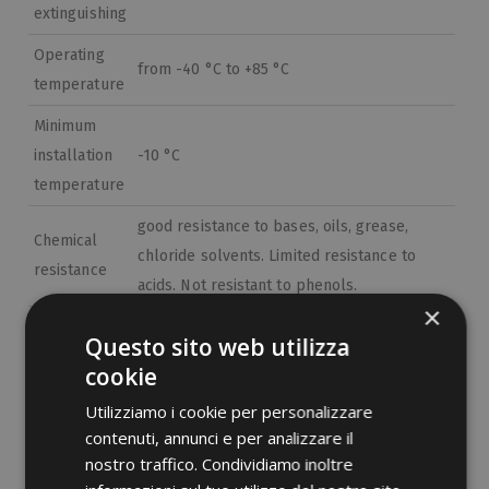
extinguishing
Operating
from -40 °C to +85 °C
temperature
Minimum
installation
-10 °C
temperature
good resistance to bases, oils, grease,
Chemical
chloride solvents. Limited resistance to
resistance
acids. Not resistant to phenols.
×
Assembly
open the package just before use
Questo sito web utilizza
According to
cookie
EN 62275:2015-02
std.
Utilizziamo i cookie per personalizzare
contenuti, annunci e per analizzare il
Classification
type 1 (EN)
nostro traffico. Condividiamo inoltre
Etim 9
EC000046