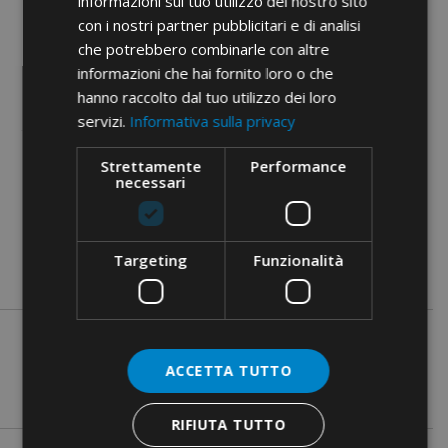
informazioni sul tuo utilizzo del nostro sito
con i nostri partner pubblicitari e di analisi
cid
11FA08B
che potrebbero combinarle con altre
informazioni che hai fornito loro o che
hanno raccolto dal tuo utilizzo dei loro
servizi.
Informativa sulla privacy
Strettamente
Performance
necessari
PDF documents
Targeting
Funzionalità
ACCETTA TUTTO
RIFIUTA TUTTO