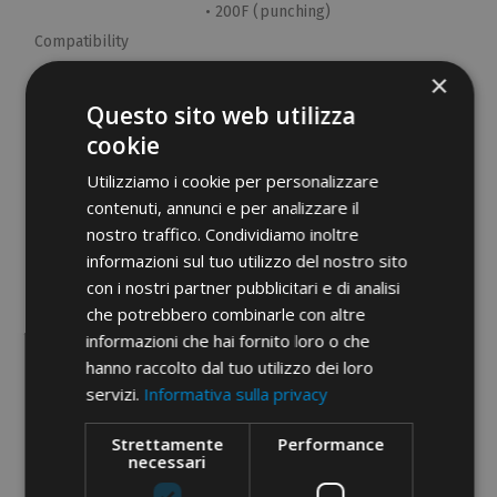
• 200F (punching)
Compatibility
usable pumps
×
• 1600 (pedal hydraulic)
Questo sito web utilizza
• 162 (pneumotic-hydraulic)
cookie
• 163 (electrohydraulic)
Utilizziamo i cookie per personalizzare
Etim 9
EC001185
contenuti, annunci e per analizzare il
nostro traffico. Condividiamo inoltre
cid
31AE04A
informazioni sul tuo utilizzo del nostro sito
con i nostri partner pubblicitari e di analisi
che potrebbero combinarle con altre
informazioni che hai fornito loro o che
hanno raccolto dal tuo utilizzo dei loro
servizi.
Informativa sulla privacy
PDF documents
Strettamente
Performance
necessari