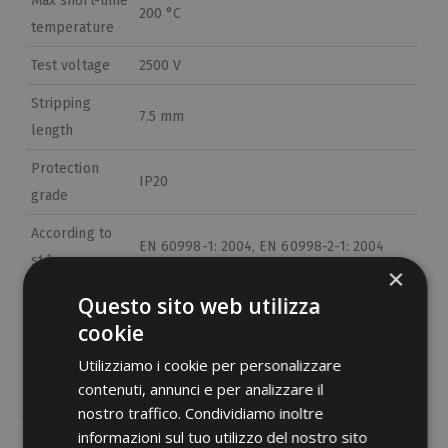
Max short-time
200 °C
temperature
Test voltage
2500 V
Stripping
7.5 mm
length
Protection
IP20
grade
According to
EN 60998-1: 2004, EN 60998-2-1: 2004
std.
×
Etim 9
EC001284
Questo sito web utilizza
cookie
cid
41MA06D
Utilizziamo i cookie per personalizzare
contenuti, annunci e per analizzare il
nostro traffico. Condividiamo inoltre
informazioni sul tuo utilizzo del nostro sito