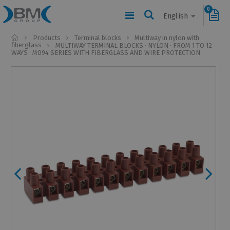
0
English
Home
Products
Terminal blocks
Multiway in nylon with
fiberglass
MULTIWAY TERMINAL BLOCKS · NYLON · FROM 1 TO 12
WAYS · M094 SERIES WITH FIBERGLASS AND WIRE PROTECTION