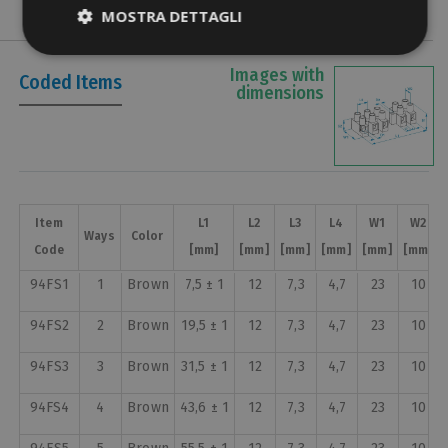
MOSTRA DETTAGLI
Images with
Coded Items
dimensions
Item
Item
L1
L1
L2
L2
L3
L3
L4
L4
W1
W1
W2
W2
Ways
Ways
Color
Color
Code
Code
[mm]
[mm]
[mm]
[mm]
[mm]
[mm]
[mm]
[mm]
[mm]
[mm]
[mm]
[mm]
94FS1
1
Brown
7,5 ± 1
12
7,3
4,7
23
10
94FS2
2
Brown
19,5 ± 1
12
7,3
4,7
23
10
94FS3
3
Brown
31,5 ± 1
12
7,3
4,7
23
10
94FS4
4
Brown
43,6 ± 1
12
7,3
4,7
23
10