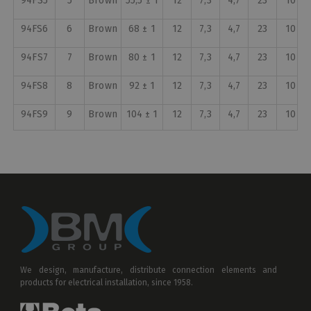
94FS5
5
Brown
55,5 ± 1
12
7,3
4,7
23
10
94FS6
6
Brown
68 ± 1
12
7,3
4,7
23
10
94FS7
7
Brown
80 ± 1
12
7,3
4,7
23
10
94FS8
8
Brown
92 ± 1
12
7,3
4,7
23
10
94FS9
9
Brown
104 ± 1
12
7,3
4,7
23
10
94FS11
11
Brown
128 ± 1
12
7,3
4,7
23
10
94FS10
10
Brown
116 ± 1
12
7,3
4,7
23
10
94GFCS
12
Brown
140 ± 1
12
7,3
4,7
23
10
We design, manufacture, distribute connection elements and
products for electrical installation, since 1958.