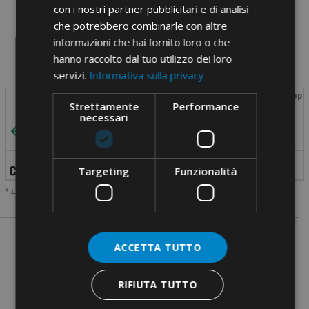
con i nostri partner pubblicitari e di analisi
PDF documents
che potrebbero combinarle con altre
informazioni che hai fornito loro o che
hanno raccolto dal tuo utilizzo dei loro
servizi.
Informativa sulla privacy
Section
Section
Rated voltage
Test current
Max ope
Image
Strettamente
Performance
[mm²]
[AWG]
[V]
[A]
necessari
4
-
400
23
-
18-10
600
30 (*)
Targeting
Funzionalità
* 40 A rated for Factory Wiring Only
ACCETTA TUTTO
RIFIUTA TUTTO