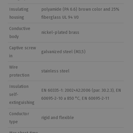
Insulating
polyamide (PA 6.6) brown color and 25%
housing
fiberglass UL 94 V0
Conductive
nickel-plated brass
body
Captive screw
galvanized steel (M3,5)
in
Wire
stainless steel
protection
Insulation
EN 60335-1: 2002+A2:2006 (par. 30.2.3), EN
self-
60695-2-10 a 850 °C, EN 60695-2-11
extinguishing
Conductor
rigid and flexible
type