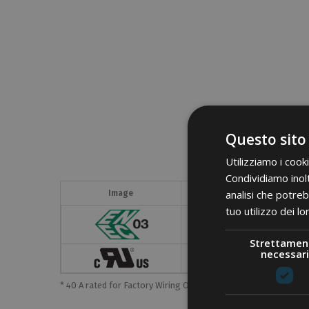
Questo sito
Utilizziamo i cook
Condividiamo inolt
Section
Sectio
analisi che potreb
Image
[mm²]
[AWG]
tuo utilizzo dei lo
6
-
Strettamen
necessari
-
18-10
* 40 A rated for Factory Wiring Only