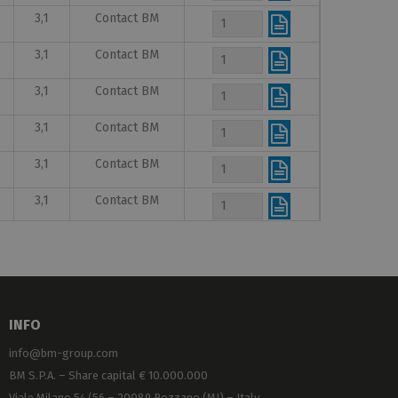
3,1
Contact BM
3,1
Contact BM
3,1
Contact BM
3,1
Contact BM
3,1
Contact BM
3,1
Contact BM
3,1
Contact BM
3,1
Contact BM
3,1
50/300
INFO
info@bm-group.com
BM S.P.A. – Share capital € 10.000.000
Viale Milano 54/56 – 20089 Rozzano (MI) – Italy