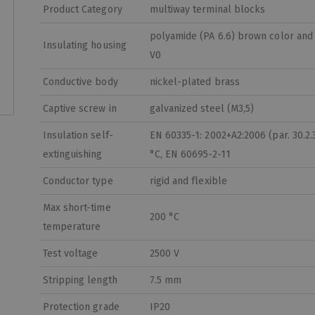
Product Category
multiway terminal blocks
polyamide (PA 6.6) brown color and
Insulating housing
V0
Conductive body
nickel-plated brass
Captive screw in
galvanized steel (M3,5)
Insulation self-
EN 60335-1: 2002+A2:2006 (par. 30.2.
extinguishing
°C, EN 60695-2-11
Conductor type
rigid and flexible
Max short-time
200 °C
temperature
Test voltage
2500 V
Stripping length
7.5 mm
Protection grade
IP20