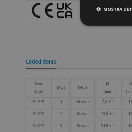
MOSTRA DET
Coded Items
Item
Item
L1
L1
L
L
Ways
Ways
Color
Color
Code
Code
[mm]
[mm]
[m
[m
94GF1
1
Brown
7,5 ± 1
1
94GF2
2
Brown
19,5 ± 1
1
94GF3
3
Brown
31,5 ± 1
1