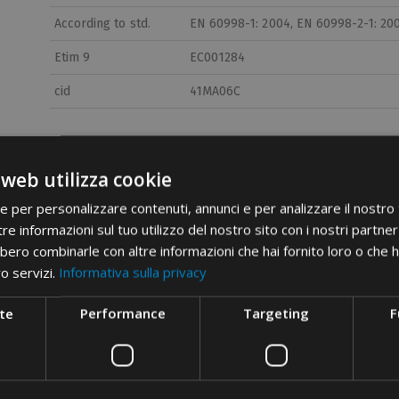
According to std.
EN 60998-1: 2004, EN 60998-2-1: 20
Etim 9
EC001284
cid
41MA06C
 web utilizza cookie
ie per personalizzare contenuti, annunci e per analizzare il nostro t
re informazioni sul tuo utilizzo del nostro sito con i nostri partner 
n
Rated voltage
Test current
bero combinarle con altre informazioni che hai fornito loro o che 
[V]
[A]
ro servizi.
Informativa sulla privacy
400
41
te
Performance
Targeting
F
600
30 (*)