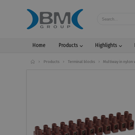
Home
Products
Highlights
Home
Products
Terminal blocks
Multiway in nylon 