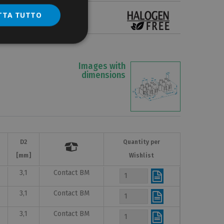
TTA TUTTO
Images with
dimensions
D2
D2
Quantity per
Quantity per


[mm]
[mm]
Wishlist
Wishlist
3,1
Contact BM
3,1
Contact BM
3,1
Contact BM