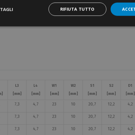
TAGLI
RIFIUTA TUTTO
ACCE
2
2
L3
L3
L4
L4
W1
W1
W2
W2
S1
S1
S2
S2
D1
D1
m]
m]
[mm]
[mm]
[mm]
[mm]
[mm]
[mm]
[mm]
[mm]
[mm]
[mm]
[mm]
[mm]
[mm]
[mm]
2
7,3
4,7
23
10
20,7
12,2
4,2
2
7,3
4,7
23
10
20,7
12,2
4,2
2
7,3
4,7
23
10
20,7
12,2
4,2