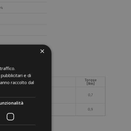
04
×
raffico.
pubblicitari e di
Max operating temperature
Torque
hanno raccolto dal
[°C]
[Nm]
140
0,7
unzionalità
110
0,9