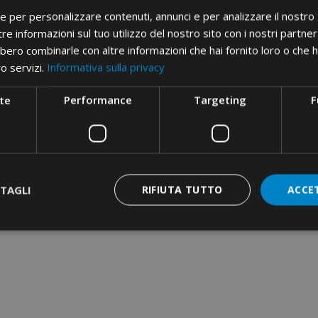
OTENCJALNE · NA 11
POJEDYNCZYCH Z WIELOMA
ie per personalizzare contenuti, annunci e per analizzare il nostro t
WEJŚĆ
WEJŚCIAMI · WSPORNIK DO
MONTAŻU NA SZYNIE DIN
re informazioni sul tuo utilizzo del nostro sito con i nostri partner 
bero combinarle con altre informazioni che hai fornito loro o che 
ro servizi.
Informativa sulla privacy
te
Performance
Targeting
F
TAGLI
RIFIUTA TUTTO
ACCE