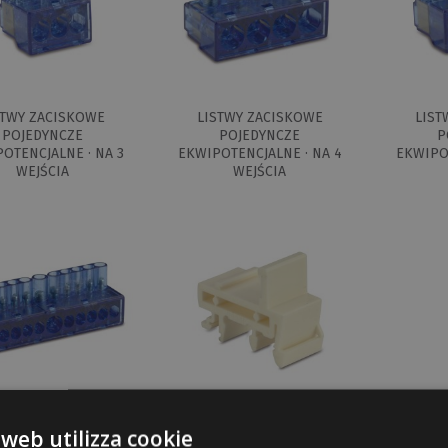
STWY ZACISKOWE
LISTWY ZACISKOWE
LIST
POJEDYNCZE
POJEDYNCZE
P
OTENCJALNE · NA 3
EKWIPOTENCJALNE · NA 4
EKWIPOT
WEJŚCIA
WEJŚCIA
STWY ZACISKOWE
AKCESORIA DO LISTW
 web utilizza cookie
POJEDYNCZE
ZACISKOWYCH