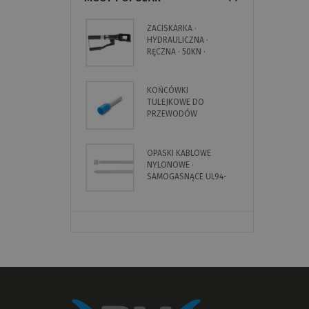
ZACISKARKA ·
L
HYDRAULICZNA ·
P
RĘCZNA · 50KN ·
E
MATRYCE SERIA 82
K
B
KOŃCÓWKI
S
TULEJKOWE DO
Z
PRZEWODÓW
Z
MIEDZIANYCH ·
K
IZOLOWANE ·
B
PRZEWÓD
W
OPASKI KABLOWE
K
POJEDYNCZY
NYLONOWE ·
D
SAMOGASNĄCE UL94-
M
VO
N