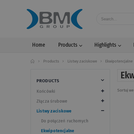
Home
Products
Highlights
Home
Products
Listwy zaciskowe
Ekwipotencjalne
Ekw
PRODUCTS
Sortuj we
Końcówki
Złącza śrubowe
Listwy zaciskowe
Do połączeń ruchomych
Ekwipotencjalne