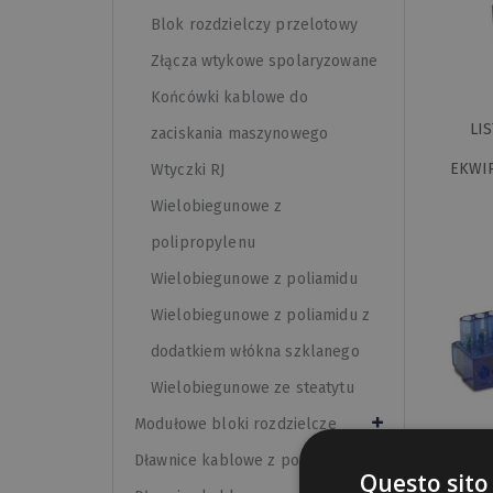
Blok rozdzielczy przelotowy
Złącza wtykowe spolaryzowane
Końcówki kablowe do
LI
zaciskania maszynowego
EKWIP
Wtyczki RJ
Wielobiegunowe z
polipropylenu
Wielobiegunowe z poliamidu
Wielobiegunowe z poliamidu z
dodatkiem włókna szklanego
Wielobiegunowe ze steatytu
Modułowe bloki rozdzielcze
Dławnice kablowe z poliamidu
LI
Questo sito