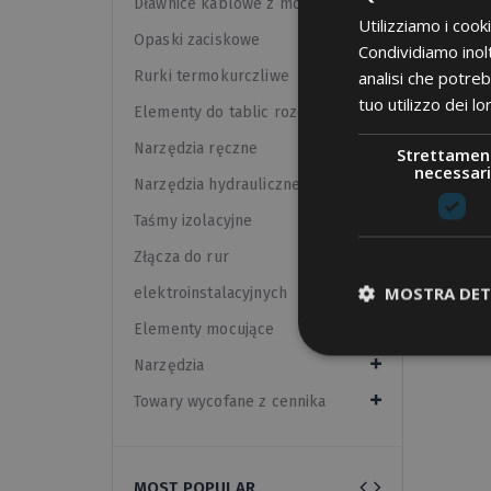
Dławnice kablowe z mosiądzu
EKWIP
Utilizziamo i cook
Opaski zaciskowe
Condividiamo inolt
analisi che potreb
Rurki termokurczliwe
tuo utilizzo dei lo
Elementy do tablic rozdzielczych
Pokaz:
Narzędzia ręczne
Strettamen
necessari
Narzędzia hydrauliczne
Taśmy izolacyjne
Złącza do rur
MOSTRA DET
elektroinstalacyjnych
Elementy mocujące
Narzędzia
Towary wycofane z cennika
MOST POPULAR