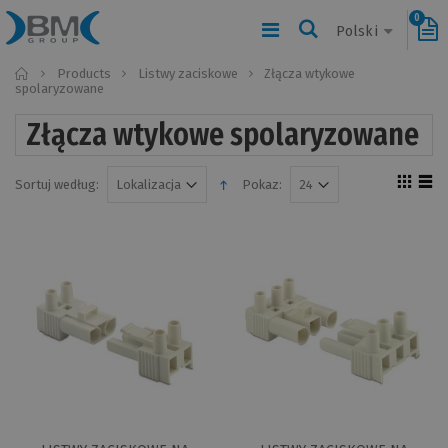
0
Polski
Home
Products
Listwy zaciskowe
Złącza wtykowe
spolaryzowane
Złącza wtykowe spolaryzowane
Sortuj według:
Pokaz: