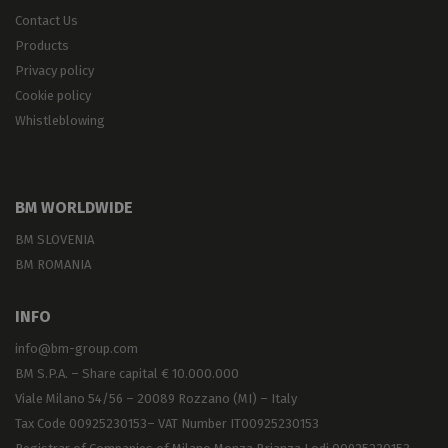
Contact Us
Products
Privacy policy
Cookie policy
Whistleblowing
BM WORLDWIDE
BM SLOVENIA
BM ROMANIA
INFO
info@bm-group.com
BM S.P.A. – Share capital € 10.000.000
Viale Milano 54/56 – 20089 Rozzano (MI) – Italy
Tax Code 00925230153– VAT Number IT00925230153