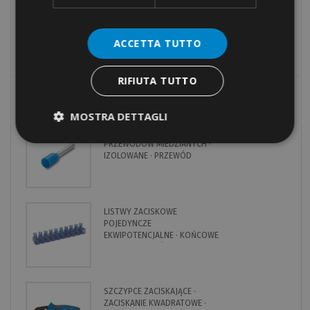
Elementy mocujące
Narzędzia
ACCETTA TUTTO
Towary wycofane z cennika
RIFIUTA TUTTO
MOST POPULAR
MOSTRA DETTAGLI
KOŃCÓWKI TULEJKOWE DO
PRZEWODÓW MIEDZIANYCH ·
IZOLOWANE · PRZEWÓD
POJEDYNCZY
LISTWY ZACISKOWE
POJEDYNCZE
EKWIPOTENCJALNE · KOŃCOWE
· NA 10 BIEGUNÓW
SZCZYPCE ZACISKAJĄCE ·
ZACISKANIE KWADRATOWE ·