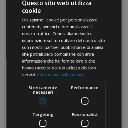
Questo sito web utilizza
Wielobiegunowe z poliamidu z dodatkiem włókna
cookie
szklanego
Utilizziamo i cookie per personalizzare
Wielobiegunowe ze steatytu
contenuti, annunci e per analizzare il
nostro traffico. Condividiamo inoltre
Modułowe bloki rozdzielcze
informazioni sul tuo utilizzo del nostro sito
Dławnice kablowe z poliamidu
con i nostri partner pubblicitari e di analisi
Dławnice kablowe z mosiądzu
che potrebbero combinarle con altre
informazioni che hai fornito loro o che
Opaski zaciskowe
hanno raccolto dal tuo utilizzo dei loro
Rurki termokurczliwe
servizi.
Informativa sulla privacy
Elementy do tablic rozdzielczych
Strettamente
Performance
Narzędzia ręczne
necessari
Narzędzia hydrauliczne
Taśmy izolacyjne
Targeting
Funzionalità
Złącza do rur elektroinstalacyjnych